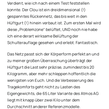
Verdient, wie ich nach einem Test feststellen
konnte. Der Clou ist ein dreidimensional (!)
gespanntes Rückennetz, das bis weit in den
Hüftgurt (!) hinein verbaut ist. Zum ersten Mal wird
diese „Problemzone“ belüftet, UND noch nie habe
ich eine derart wirksame Belüftung der
Schulterauflage gesehen und erlebt. Fantastisch.
Das Netz passt sich der Körperform perfekt an und
zu meiner großen Überraschung überträgt der
Hüftgurt die Last sehr präzise, zumindest bis 20
Kilogramm, aber mehr schleppen hoffentlich die
wenigsten von Euch. Und die Verbesserung des
Tragekomforts geht nicht zu Lasten des
Eigengewichts, die 65 Liter Variante des Atmos AG
liegt mit knapp über zwei Kilo unter dem
Durchschnitt anderer Referenzmodelle.