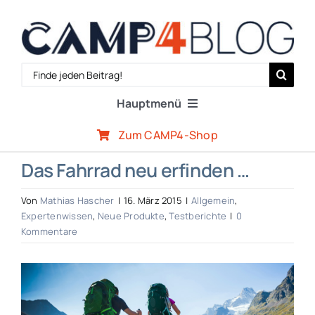
Zum
Inhalt
springen
Search
for:
Hauptmenü
Zum CAMP4-Shop
Reiseberichte
Das Fahrrad neu erfinden …
Expertenwissen
Von
Mathias Hascher
|
16. März 2015
|
Allgemein
,
Expertenwissen
,
Neue Produkte
,
Testberichte
|
0
Kommentare
Outdoor-Szene
Zeige
CAMP4-Team
grösseres
Bild