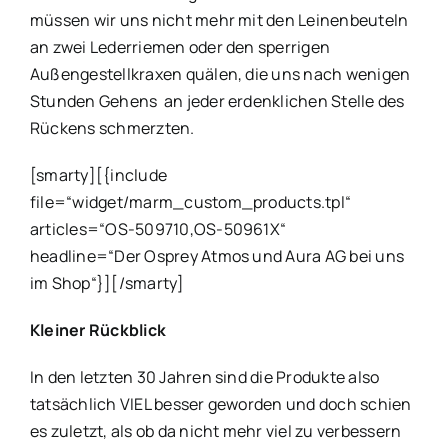
müssen wir uns nicht mehr mit den Leinenbeuteln
an zwei Lederriemen oder den sperrigen
Außengestellkraxen quälen, die uns nach wenigen
Stunden Gehens an jeder erdenklichen Stelle des
Rückens schmerzten.
[smarty][{include
file=“widget/marm_custom_products.tpl“
articles=“OS-509710,OS-50961X“
headline=“Der Osprey Atmos und Aura AG bei uns
im Shop“}][/smarty]
Kleiner Rückblick
In den letzten 30 Jahren sind die Produkte also
tatsächlich VIEL besser geworden und doch schien
es zuletzt, als ob da nicht mehr viel zu verbessern