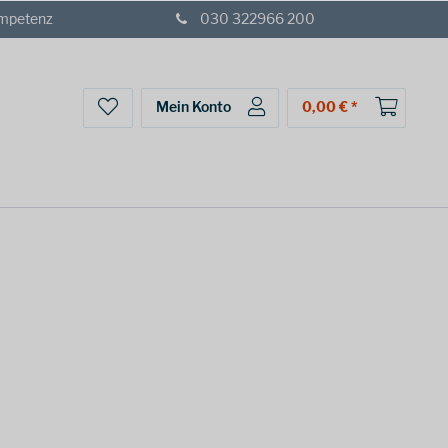
ompetenz
030 322966 200
Mein Konto
0,00 € *