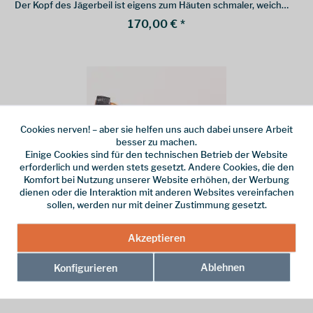
Der Kopf des Jägerbeil ist eigens zum Häuten schmaler, weich
abgerundet und geglättet.
170,00 € *
Cookies nerven! – aber sie helfen uns auch dabei unsere Arbeit
besser zu machen.
Einige Cookies sind für den technischen Betrieb der Website
erforderlich und werden stets gesetzt. Andere Cookies, die den
Komfort bei Nutzung unserer Website erhöhen, der Werbung
Gränsfors
dienen oder die Interaktion mit anderen Websites vereinfachen
sollen, werden nur mit deiner Zustimmung gesetzt.
Forstbeil
Akzeptieren
Das Gränsfors Forstbeil ist unser Favorit. Größerer Kopf und
längerer Stiel als beim Gränsfors Wildmarksbeil geben mehr Kraft
beim Hauen.
Ablehnen
Konfigurieren
160,00 € *