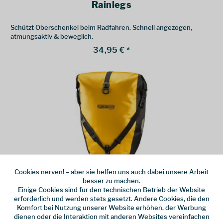
Rainlegs
Schützt Oberschenkel beim Radfahren. Schnell angezogen,
atmungsaktiv & beweglich.
34,95 € *
Ortlieb
Cookies nerven! – aber sie helfen uns auch dabei unsere Arbeit
Back-Roller
besser zu machen.
Einige Cookies sind für den technischen Betrieb der Website
erforderlich und werden stets gesetzt. Andere Cookies, die den
Der Back Roller von Ortlieb ist ein echter Klassiker. Regendichte
Komfort bei Nutzung unserer Website erhöhen, der Werbung
Hinterradtasche mit Rollverschluss, Schultertragegurt,
dienen oder die Interaktion mit anderen Websites vereinfachen
Innentasche und Reflektoren. PREIS PRO PAAR