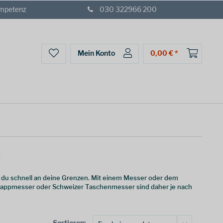
ompetenz
030 322966 200
Mein Konto
0,00 € *
g
t du schnell an deine Grenzen. Mit einem Messer oder dem
Klappmesser oder Schweizer Taschenmesser sind daher je nach
Sortieren: