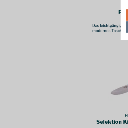
Plu
Das leichtgängige Pl
modernes Taschenme
11
H
Selektion 