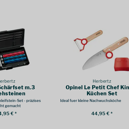
erbertz
Herbertz
Schärfset m.3
Opinel Le Petit Chef Ki
ehsteinen
Küchen Set
eifstein-Set - präzises
Ideal fuer kleine Nachwuchsköche
cht gemacht
4,95 € *
44,95 € *