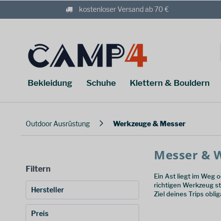
kostenloser Versand ab 70 €
Bekleidung
Schuhe
Klettern & Bouldern
Outdoor Ausrüstung
Werkzeuge & Messer
Messer & 
Filtern
Ein Ast liegt im Weg 
richtigen Werkzeug s
Hersteller
Ziel deines Trips oblig
Basic Nature
(
1
)
Preis