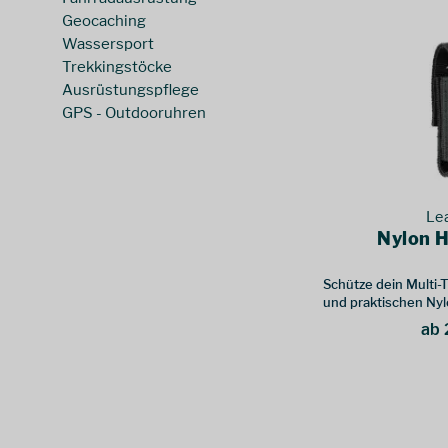
Patron
(
1
)
Geocaching
Spyderco
(
1
)
Wassersport
Tatonka
(
2
)
Trekkingstöcke
True Utility
(
1
)
Ausrüstungspflege
Victorinox
(
15
)
GPS - Outdooruhren
Work Sharp
(
2
)
Zippo
(
1
)
Le
Nylon H
Schütze dein Multi-
und praktischen Nyl
ab 