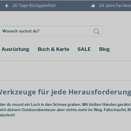
30 Tage Rückgabefrist
34 Jahre Fachk
Ausrüstung
Buch & Karte
SALE
Blog
Werkzeuge für jede Herausforderun
oder du musst ein Loch in den Schnee graben. Mit bloßen Händen geräts
teht deinem Outdoorabenteuer aber nichts mehr im Weg. Faltschaufel, 
atorisch!