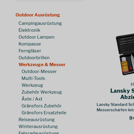
Bison
(
4
)
Böker
(
12
)
0,20 €
299,00 €
Outdoor Ausrüstung
von
bis
Coghlans
(
1
)
Campingausrüstung
deejo
(
2
)
Elektronik
Fiskars
(
3
)
Outdoor Lampen
Gerber
(
1
)
Kompasse
Gränsfors
(
40
)
Ferngläser
GSI Outdoors
(
1
)
Outdoorbrillen
Werkzeuge & Messer
Herbertz
(
7
)
Outdoor-Messer
Lansky
(
1
)
Multi-Tools
Leatherman
(
18
)
H
Werkzeug
Morakniv
(
2
)
Lansky 
Zubehör Werkzeug
Munkees
(
2
)
Abzi
Äxte / Axt
Nordic Pocket Saw
(
1
)
Lansky Standard Schl
Gränsfors Zubehör
Messerschärfen lei
Old Bear
(
2
)
Gränsfors Ersatzteile
8
Opinel
(
8
)
Reiseausrüstung
Winterausrüstung
Origin Outdoors
(
2
)
Fahrradausrüstung