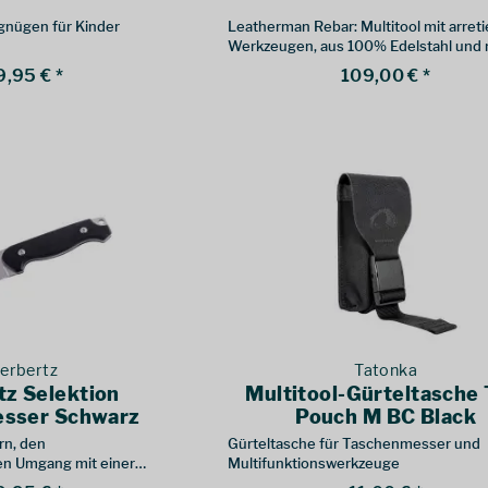
gnügen für Kinder
Leatherman Rebar: Multitool mit arret
Werkzeugen, aus 100% Edelstahl und 
austauschbaren Drahtschneidern.
9,95 € *
109,00 € *
erbertz
Tatonka
tz Selektion
Multitool-Gürteltasche 
sser Schwarz
Pouch M BC Black
rn, den
Gürteltasche für Taschenmesser und
en Umgang mit einer
Multifunktionswerkzeuge
erlernen