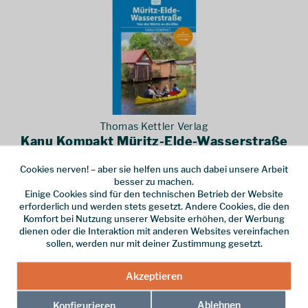
Thomas Kettler Verlag
Kanu Kompakt Müritz-Elde-Wasserstraße
2017
Cookies nerven! – aber sie helfen uns auch dabei unsere Arbeit
Kanu Kompakt Müritz-Elde-Wasserstraße 2017 - Paddelbuch aus
besser zu machen.
dem Thomas Kettler Verlag
Einige Cookies sind für den technischen Betrieb der Website
12,90 € *
erforderlich und werden stets gesetzt. Andere Cookies, die den
Komfort bei Nutzung unserer Website erhöhen, der Werbung
dienen oder die Interaktion mit anderen Websites vereinfachen
sollen, werden nur mit deiner Zustimmung gesetzt.
Akzeptieren
Ablehnen
Konfigurieren