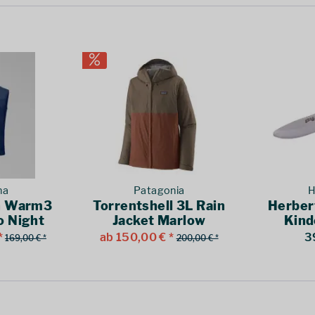
na
Patagonia
H
n Warm3
Torrentshell 3L Rain
Herber
o Night
Jacket Marlow
Kind
Brown
S
*
ab 150,00 € *
3
169,00 € *
200,00 € *