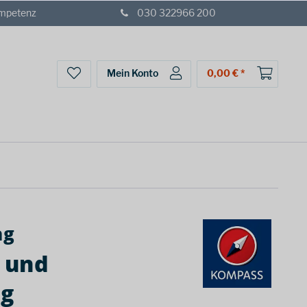
ompetenz
030 322966 200
Mein Konto
0,00 € *
ag
 und
rg