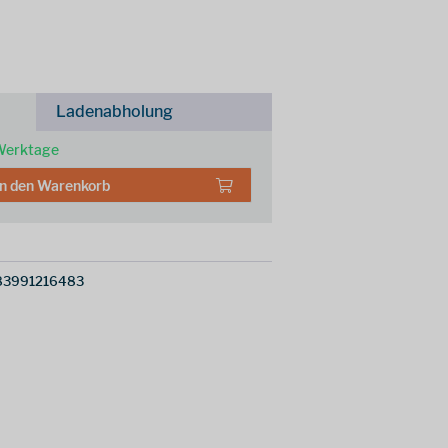
Ladenabholung
 Werktage
In den
Warenkorb
83991216483