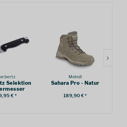
erbertz
Meindl
tz Selektion
Sahara Pro - Natur
F
ermesser
chwarz
9,95 € *
189,90 € *
ab