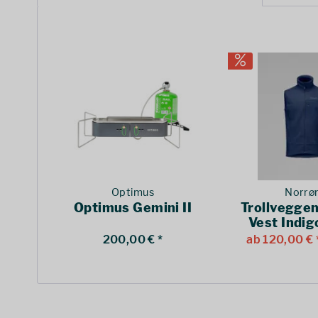
Optimus
Norrø
Optimus Gemini II
Trollvegge
Vest Indig
200,00 € *
ab 120,00 € 