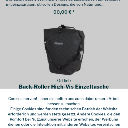
mit einzigartigen, stilvollen Designs, die von Natur und
Fahrradkultur inspiriert sind.
90,00 € *
Ortlieb
Back-Roller High-Vis Einzeltasche
Cookies nerven! – aber sie helfen uns auch dabei unsere Arbeit
Komplett reflektierend und absolut Wasserdicht ohne PFC -
besser zu machen.
made in Germany
Einige Cookies sind für den technischen Betrieb der Website
135,00 € *
erforderlich und werden stets gesetzt. Andere Cookies, die den
Komfort bei Nutzung unserer Website erhöhen, der Werbung
dienen oder die Interaktion mit anderen Websites vereinfachen