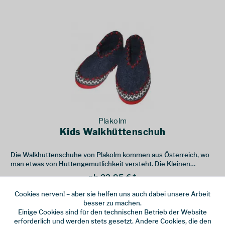
Plakolm
Kids Walkhüttenschuh
Die Walkhüttenschuhe von Plakolm kommen aus Österreich, wo
man etwas von Hüttengemütlichkeit versteht. Die Kleinen
können diese aber auch gut in der Kita tragen.
ab 22,95 € *
Cookies nerven! – aber sie helfen uns auch dabei unsere Arbeit
besser zu machen.
Warme Füße durch Hüttenschuhe
Einige Cookies sind für den technischen Betrieb der Website
erforderlich und werden stets gesetzt. Andere Cookies, die den