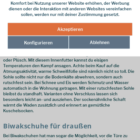
Komfort bei Nutzung unserer Website erhöhen, der Werbung
Hat man kalte Füße, friert man häufig auch am ganzen Körper. Gerade
dienen oder die Interaktion mit anderen Websites vereinfachen
im Winter sollte man nicht auf gute Hüttenschuhe verzichten.
sollen, werden nur mit deiner Zustimmung gesetzt.
Verkühlungen können so leicht verhindert werden und das
allgemeine Wohlbefinden steigt. Naturmaterialien werden bei der
Herstellung von Hüttenschuhen und Hausschuhen bevorzugt. Und
Akzeptieren
das aus gutem Grund. Wolle, Wildleder und Filz begünstigen die
Wärmeisolation des Fußes und verfügen über einen natürlichen
Ablehnen
Konfigurieren
Kälteschutz. Eine Sohle aus Gummi oder Filz wehrt zusätzlich die
Bodenkälte ab. Für warme Füße auch im kältesten Winter ist die
Füllung verantwortlich. Diese besteht häufig aus Wolle, Lammfell
oder Plüsch. Mit diesem Innenfutter kannst du eisigen
Temperaturen den Kampf ansagen. Achte beim Kauf auf die
Atmungsaktivität, warme Schweißfüße sind nämlich nicht so toll. Die
Sohle sollte nicht nur die Bodenkälte abwehren, sondern auch
rutschfest sein. Bei Schnee und Eis werden Schmutz und Wasser
automatisch in die Wohnung getragen. Mit einer rutschfesten Sohle
bleibst du standhaft. Varianten ohne Verschluss lassen sich
besonders leicht an- und ausziehen. Der sockenähnliche Schaft
wärmt die Waden zusätzlich und erinnert an gemütliche
Kuschelsocken.
Biwakschuhe für draußen
Bei Biwakschuhen hat man sogar die Möglichkeit, vor die Türe zu