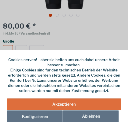
80,00 € *
inkl. MwSt.
/ Versandkostenfrei!
Größe
M
XL
XXL
Cookies nerven! – aber sie helfen uns auch dabei unsere Arbeit
besser zu machen.
Einige Cookies sind für den technischen Betrieb der Website
erforderlich und werden stets gesetzt. Andere Cookies, die den
Online bestellen
Ladenabholung
Komfort bei Nutzung unserer Website erhöhen, der Werbung
dienen oder die Interaktion mit anderen Websites vereinfachen
vorrätig | Lieferzeit 1-3 Werktage
sollen, werden nur mit deiner Zustimmung gesetzt.
In den
Warenkorb
Akzeptieren
Merken
Ablehnen
Konfigurieren
Hersteller-Nr.:
47088-010-5300