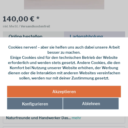
140,00 € *
inkl. MwSt.
/ Versandkostenfrei!
Online bestellen
Ladenabholung
Cookies nerven! – aber sie helfen uns auch dabei unsere Arbeit
vorrätig | Lieferzeit 1-3 Werktage
besser zu machen.
Einige Cookies sind für den technischen Betrieb der Website
In den
Warenkorb
erforderlich und werden stets gesetzt. Andere Cookies, die den
Komfort bei Nutzung unserer Website erhöhen, der Werbung
dienen oder die Interaktion mit anderen Websites vereinfachen
Merken
sollen, werden nur mit deiner Zustimmung gesetzt.
Hersteller-Nr.:
410
Akzeptieren
Ablehnen
Konfigurieren
Beschreibung
Gränsfors Minibeil – Das vielseitige Outdoor-Tool für
Naturfreunde und Handwerker Das...
mehr