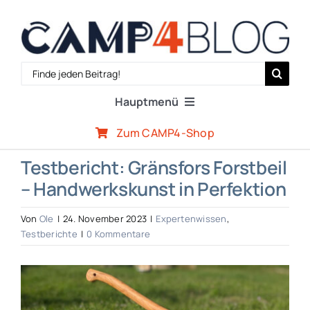
Zum
Inhalt
springen
Search
for:
Hauptmenü
Zum CAMP4-Shop
Reiseberichte
Testbericht: Gränsfors Forstbeil
– Handwerkskunst in Perfektion
Expertenwissen
Von
Ole
|
24. November 2023
|
Expertenwissen
,
Outdoor-Szene
Testberichte
|
0 Kommentare
Zeige
CAMP4-Team
grösseres