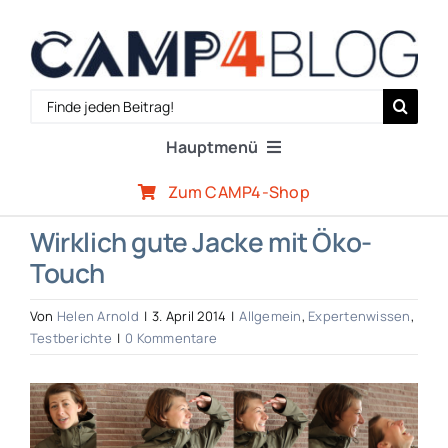
Zum
Inhalt
springen
Search
for:
Hauptmenü
Zum CAMP4-Shop
Reiseberichte
Wirklich gute Jacke mit Öko-
Touch
Expertenwissen
Von
Helen Arnold
|
3. April 2014
|
Allgemein
,
Expertenwissen
,
Outdoor-Szene
Testberichte
|
0 Kommentare
Zeige
CAMP4-Team
grösseres