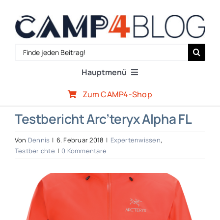
Zum
Inhalt
springen
Search
for:
Hauptmenü
Zum CAMP4-Shop
Reiseberichte
Testbericht Arc’teryx Alpha FL
Expertenwissen
Von
Dennis
|
6. Februar 2018
|
Expertenwissen
,
Testberichte
|
0 Kommentare
Outdoor-Szene
Zeige
grösseres
CAMP4-Team
Bild