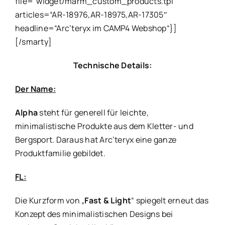
file=“widget/marm_custom_products.tpl“
articles=“AR-18976,AR-18975,AR-17305″
headline=“Arc’teryx im CAMP4 Webshop“}]
[/smarty]
Technische Details:
Der Name:
Alpha
steht für generell für leichte,
minimalistische Produkte aus dem Kletter- und
Bergsport. Daraus hat Arc’teryx eine ganze
Produktfamilie gebildet.
FL:
Die Kurzform von „
Fast & Light
“ spiegelt erneut das
Konzept des minimalistischen Designs bei