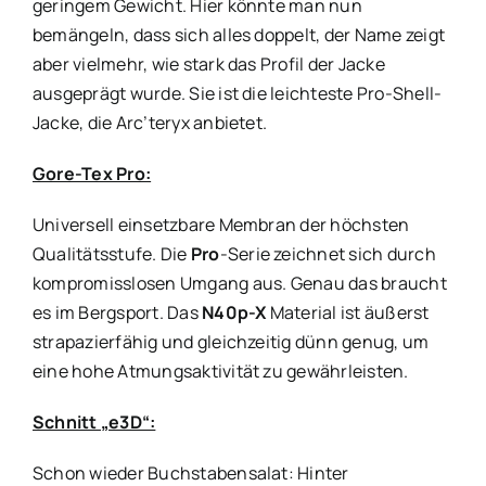
geringem Gewicht. Hier könnte man nun
bemängeln, dass sich alles doppelt, der Name zeigt
aber vielmehr, wie stark das Profil der Jacke
ausgeprägt wurde. Sie ist die leichteste Pro-Shell-
Jacke, die Arc’teryx anbietet.
Gore-Tex Pro:
Universell einsetzbare Membran der höchsten
Qualitätsstufe. Die
Pro
-Serie zeichnet sich durch
kompromisslosen Umgang aus. Genau das braucht
es im Bergsport. Das
N40p-X
Material ist äußerst
strapazierfähig und gleichzeitig dünn genug, um
eine hohe Atmungsaktivität zu gewährleisten.
Schnitt „e3D“:
Schon wieder Buchstabensalat: Hinter