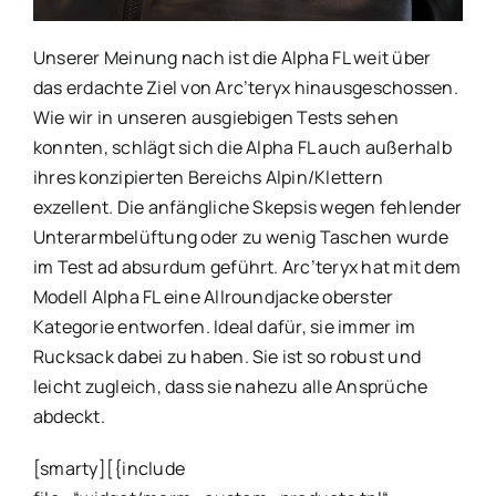
Unserer Meinung nach ist die Alpha FL weit über
das erdachte Ziel von Arc’teryx hinausgeschossen.
Wie wir in unseren ausgiebigen Tests sehen
konnten, schlägt sich die Alpha FL auch außerhalb
ihres konzipierten Bereichs Alpin/Klettern
exzellent. Die anfängliche Skepsis wegen fehlender
Unterarmbelüftung oder zu wenig Taschen wurde
im Test ad absurdum geführt. Arc’teryx hat mit dem
Modell Alpha FL eine Allroundjacke oberster
Kategorie entworfen. Ideal dafür, sie immer im
Rucksack dabei zu haben. Sie ist so robust und
leicht zugleich, dass sie nahezu alle Ansprüche
abdeckt.
[smarty][{include