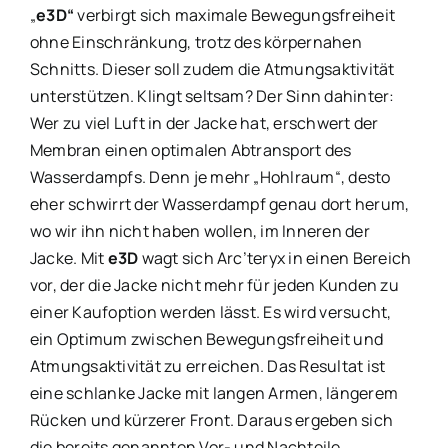
„
e3D“
verbirgt sich maximale Bewegungsfreiheit
ohne Einschränkung, trotz des körpernahen
Schnitts. Dieser soll zudem die Atmungsaktivität
unterstützen. Klingt seltsam? Der Sinn dahinter:
Wer zu viel Luft in der Jacke hat, erschwert der
Membran einen optimalen Abtransport des
Wasserdampfs. Denn je mehr „Hohlraum“, desto
eher schwirrt der Wasserdampf genau dort herum,
wo wir ihn nicht haben wollen, im Inneren der
Jacke. Mit
e3D
wagt sich Arc’teryx in einen Bereich
vor, der die Jacke nicht mehr für jeden Kunden zu
einer Kaufoption werden lässt. Es wird versucht,
ein Optimum zwischen Bewegungsfreiheit und
Atmungsaktivität zu erreichen. Das Resultat ist
eine schlanke Jacke mit langen Armen, längerem
Rücken und kürzerer Front. Daraus ergeben sich
die bereits genannten Vor- und Nachteile.