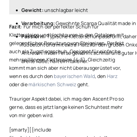
Gewicht:
unschlagbar leicht
Verarbeitung:
Gewohnte Scarpa Qualität made in 
Fazit
: Für mich der perfekter Schuh für
Klettersteige und Hochtouren in den Ostalpen mit
Passform:
Typische Kletterschuhpassform, daher
gelegentlicher Benutzung von Steigeisen. Perfekt
fußbetont und mit extra Platz für den großen Onk
auch als Zugstiegsschuh. Geeignet für einfache
Antreten. In der Ferse gewohnt schmal und guter Ha
mehrseillängen Klettereien (4-5). Gleichzeitig
breite Füße, halt ein Italiener.
kommt man sich aber nicht überausgerüstet vor,
wenn es durch den
bayerischen Wald
, den
Harz
oder die
märkischen Schweiz
geht.
Trauriger Aspekt dabei, ich mag den Ascent Pro so
gerne, dass es jetzt lange keinen Schuhtest mehr
von mir geben wird.
[smarty][{include