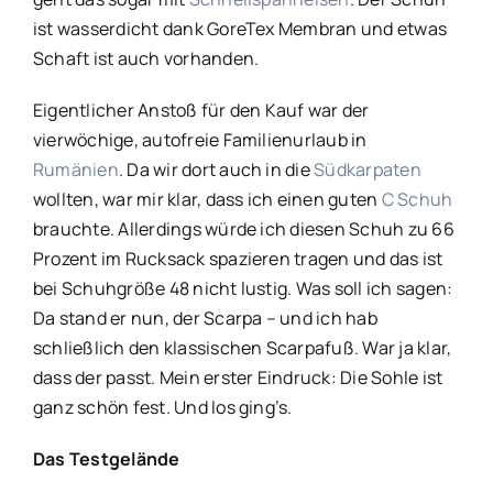
ist wasserdicht dank GoreTex Membran und etwas
Schaft ist auch vorhanden.
Eigentlicher Anstoß für den Kauf war der
vierwöchige, autofreie Familienurlaub in
Rumänien
. Da wir dort auch in die
Südkarpaten
wollten, war mir klar, dass ich einen guten
C Schuh
brauchte. Allerdings würde ich diesen Schuh zu 66
Prozent im Rucksack spazieren tragen und das ist
bei Schuhgröße 48 nicht lustig. Was soll ich sagen:
Da stand er nun, der Scarpa – und ich hab
schließlich den klassischen Scarpafuß. War ja klar,
dass der passt. Mein erster Eindruck: Die Sohle ist
ganz schön fest. Und los ging’s.
Das Testgelände