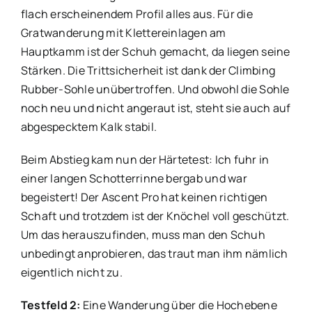
flach erscheinendem Profil alles aus. Für die
Gratwanderung mit Klettereinlagen am
Hauptkamm ist der Schuh gemacht, da liegen seine
Stärken. Die Trittsicherheit ist dank der Climbing
Rubber-Sohle unübertroffen. Und obwohl die Sohle
noch neu und nicht angeraut ist, steht sie auch auf
abgespecktem Kalk stabil.
Beim Abstieg kam nun der Härtetest: Ich fuhr in
einer langen Schotterrinne bergab und war
begeistert! Der Ascent Pro hat keinen richtigen
Schaft und trotzdem ist der Knöchel voll geschützt.
Um das herauszufinden, muss man den Schuh
unbedingt anprobieren, das traut man ihm nämlich
eigentlich nicht zu.
Testfeld 2:
Eine Wanderung über die Hochebene