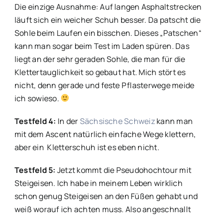
Die einzige Ausnahme: Auf langen Asphaltstrecken
läuft sich ein weicher Schuh besser. Da patscht die
Sohle beim Laufen ein bisschen. Dieses „Patschen“
kann man sogar beim Test im Laden spüren. Das
liegt an der sehr geraden Sohle, die man für die
Klettertauglichkeit so gebaut hat. Mich stört es
nicht, denn gerade und feste Pflasterwege meide
ich sowieso.
Testfeld 4:
In der
Sächsische Schweiz
kann man
mit dem Ascent natürlich einfache Wege klettern,
aber ein Kletterschuh ist es eben nicht.
Testfeld 5:
Jetzt kommt die Pseudohochtour mit
Steigeisen. Ich habe in meinem Leben wirklich
schon genug Steigeisen an den Füßen gehabt und
weiß worauf ich achten muss. Also angeschnallt