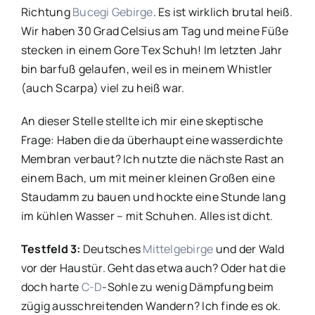
Richtung
Bucegi Gebirge
. Es ist wirklich brutal heiß.
Wir haben 30 Grad Celsius am Tag und meine Füße
stecken in einem Gore Tex Schuh! Im letzten Jahr
bin barfuß gelaufen, weil es in meinem Whistler
(auch Scarpa) viel zu heiß war.
An dieser Stelle stellte ich mir eine skeptische
Frage: Haben die da überhaupt eine wasserdichte
Membran verbaut? Ich nutzte die nächste Rast an
einem Bach, um mit meiner kleinen Großen eine
Staudamm zu bauen und hockte eine Stunde lang
im kühlen Wasser – mit Schuhen. Alles ist dicht.
Testfeld 3:
Deutsches
Mittelgebirge
und der Wald
vor der Haustür. Geht das etwa auch? Oder hat die
doch harte
C-D
-Sohle zu wenig Dämpfung beim
zügig ausschreitenden Wandern? Ich finde es ok.