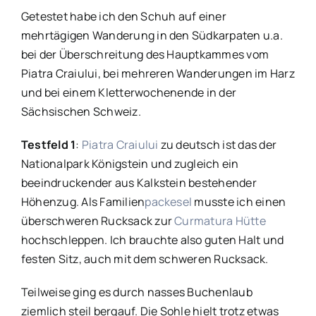
Getestet habe ich den Schuh auf einer
mehrtägigen Wanderung in den Südkarpaten u.a.
bei der Überschreitung des Hauptkammes vom
Piatra Craiului, bei mehreren Wanderungen im Harz
und bei einem Kletterwochenende in der
Sächsischen Schweiz.
Testfeld 1
:
Piatra Craiului
zu deutsch ist das der
Nationalpark Königstein und zugleich ein
beeindruckender aus Kalkstein bestehender
Höhenzug. Als Familien
packesel
musste ich einen
überschweren Rucksack zur
Curmatura Hütte
hochschleppen. Ich brauchte also guten Halt und
festen Sitz, auch mit dem schweren Rucksack.
Teilweise ging es durch nasses Buchenlaub
ziemlich steil bergauf. Die Sohle hielt trotz etwas