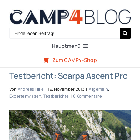
Zum
Inhalt
springen
Search
for:
Hauptmenü
Zum CAMP4-Shop
Reiseberichte
Testbericht: Scarpa Ascent Pro
Expertenwissen
Von
Andreas Hille
|
19. November 2013
|
Allgemein
,
Expertenwissen
,
Testberichte
|
0 Kommentare
Outdoor-Szene
Zeige
grösseres
CAMP4-Team
Bild