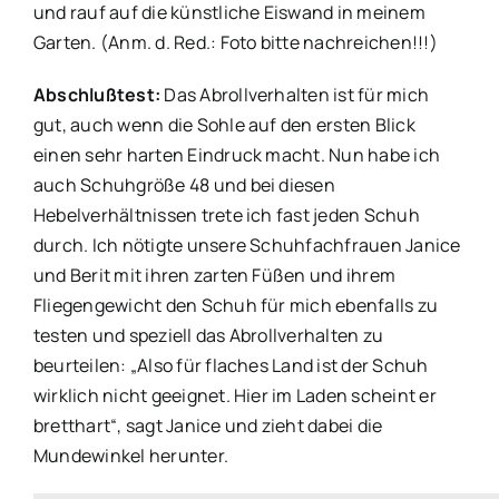
und rauf auf die künstliche Eiswand in meinem
Garten. (Anm. d. Red.: Foto bitte nachreichen!!!)
Abschlußtest:
Das Abrollverhalten ist für mich
gut, auch wenn die Sohle auf den ersten Blick
einen sehr harten Eindruck macht. Nun habe ich
auch Schuhgröße 48 und bei diesen
Hebelverhältnissen trete ich fast jeden Schuh
durch. Ich nötigte unsere Schuhfachfrauen Janice
und Berit mit ihren zarten Füßen und ihrem
Fliegengewicht den Schuh für mich ebenfalls zu
testen und speziell das Abrollverhalten zu
beurteilen: „Also für flaches Land ist der Schuh
wirklich nicht geeignet. Hier im Laden scheint er
bretthart“, sagt Janice und zieht dabei die
Mundewinkel herunter.