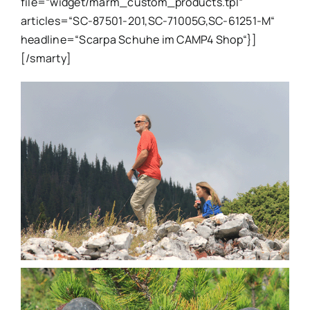
file=“widget/marm_custom_products.tpl“
articles=“SC-87501-201,SC-71005G,SC-61251-M“
headline=“Scarpa Schuhe im CAMP4 Shop“}]
[/smarty]