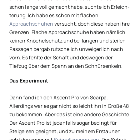
schon lange voll gemacht habe, suchte ich Erleich-
terung. Ich habe es schon mit flachen
Approachschuhen
versucht, doch diese haben ihre
Grenzen. Flache Approachschuhe haben nämlich
keinen Knöchelschutz und bei langen und steilen
Passagen bergab rutsche ich unweigerlich nach
vorn. Es fehlte der Schaft und deswegen der
Tiefzug über dem Spann an den Schnürsenkeln.
Das Experiment
Dann fand ich den Ascent Pro von Scarpa.
Allerdings war es gar nicht so leicht ihn in Größe 48
zu bekommen. Aber das ist eine andere Geschichte.
Der Ascent Pro ist jedenfalls sogar bedingt für
Steigeisen geeignet, und zu meinem Erstaunen
geht das sogar mit
Schnellspanneisen
. Der Schuh