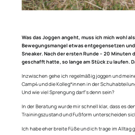
Was das Joggen angeht, muss ich mich wohl al
Bewegungsmangel etwas entgegensetzen und beg
Sneaker. Nach der ersten Runde – 20 Minuten du
geschafft hatte, so lange am Stück zu laufen. Da
Inzwischen gehe ich regelmäßig joggen und meine 
Camp4 und die Kolleg*innen in der Schuhabteilun
Und wie viel Sprengung darf’s denn sein?
In der Beratung wurde mir schnell klar, dass es d
Trainingszustand und Fußform unterscheiden sic
Ich habe eher breite Füße und ich trage im Allt