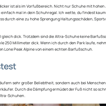
icker ist als im Vorfußbereich. Nicht nur Schuhe mit hohen
infach mal in dein Schuhregal. Ich wette, du findest kaum 
dass durch eine zu hohe Sprengung Haltungsschäden, Spor
ll gleich dick. Trotzdem sind die Altra-Schuhe keine Barfußs
le 250 Millimeter dick. Wenn ich durch den Park laufe, ne
den Lone Peak Alpine von einem echten Barfußschuh.
stest
Läufern sehr großer Beliebtheit, sondern auch bei Menschen
erkäufer. Durch die Dämpfung ermüdet der Fuß nicht so schn
Altra-Schuhen.