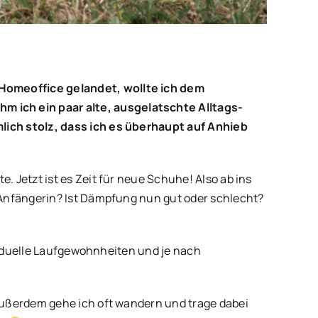
Homeoffice gelandet, wollte ich dem
ich ein paar alte, ausgelatschte Alltags-
lich stolz, dass ich es überhaupt auf Anhieb
 Jetzt ist es Zeit für neue Schuhe! Also ab ins
-Anfängerin? Ist Dämpfung nun gut oder schlecht?
ividuelle Laufgewohnheiten und je nach
Außerdem gehe ich oft wandern und trage dabei