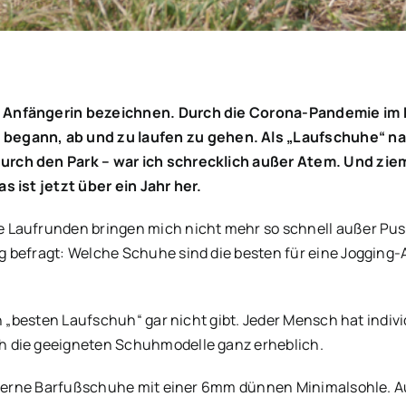
s Anfängerin bezeichnen. Durch die Corona-Pandemie im 
ann, ab und zu laufen zu gehen. Als „Laufschuhe“ nahm 
rch den Park – war ich schrecklich außer Atem. Und ziem
s ist jetzt über ein Jahr her.
Laufrunden bringen mich nicht mehr so schnell außer Puste.
g befragt: Welche Schuhe sind die besten für eine Jogging
en „besten Laufschuh“ gar nicht gibt. Jeder Mensch hat ind
h die geeigneten Schuhmodelle ganz erheblich.
ag gerne Barfußschuhe mit einer 6mm dünnen Minimalsohle. 