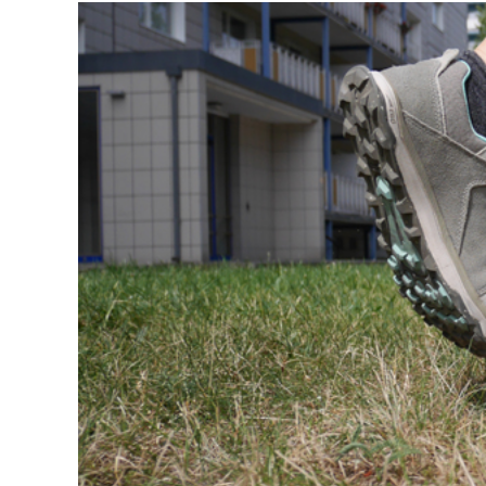
Zeige
grösseres
Bild