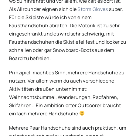
wo du hinfährst und vor allem, wie kalt es dort ist.
Als Allrounder eignen sich die
Storm Gloves
super.
Für die Skipiste würde ich von einem
Fausthandschuh abraten. Die Motorik ist zu sehr
eingeschränkt und es wird sehr schwierig, mit
Fausthandschuhen die Skistiefel fest und locker zu
schnallen oder gar Snowboard-Boots aus dem
Board zu befreien.
Prinzipiell macht es Sinn, mehrere Handschuhe zu
nutzen. Vor allem wenn du auch verschiedene
Aktivitäten draußen unternimmst:
Weihnachtsbummel, Wanderungen, Radfahren,
Skifahren… Ein ambitionierter Outdoorer braucht
einfach mehrere Handschuhe
Mehrere Paar Handschuhe sind auch praktisch, um
zwischendurch mal zu wechseln, wenn du