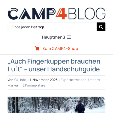
Zum
Inhalt
springen
Search
for:
Hauptmenü
Zum CAMP4-Shop
Reiseberichte
„Auch Fingerkuppen brauchen
Luft“ – unser Handschuhguide
Expertenwissen
Von
C4-Info
|
1. November 2023
|
Expertenwissen
,
Unsere
Outdoor-Szene
Marken
|
2 Kommentare
Zeige
CAMP4-Team
grösseres