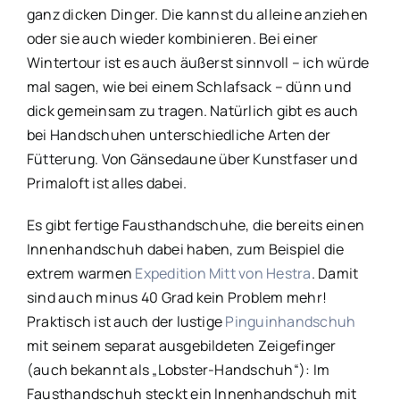
ganz dicken Dinger. Die kannst du alleine anziehen
oder sie auch wieder kombinieren. Bei einer
Wintertour ist es auch äußerst sinnvoll – ich würde
mal sagen, wie bei einem Schlafsack – dünn und
dick gemeinsam zu tragen. Natürlich gibt es auch
bei Handschuhen unterschiedliche Arten der
Fütterung. Von Gänsedaune über Kunstfaser und
Primaloft ist alles dabei.
Es gibt fertige Fausthandschuhe, die bereits einen
Innenhandschuh dabei haben, zum Beispiel die
extrem warmen
Expedition Mitt von Hestra
. Damit
sind auch minus 40 Grad kein Problem mehr!
Praktisch ist auch der lustige
Pinguinhandschuh
mit seinem separat ausgebildeten Zeigefinger
(auch bekannt als „Lobster-Handschuh“): Im
Fausthandschuh steckt ein Innenhandschuh mit