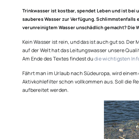
Trinkwasser ist kostbar, spendet Leben und ist bei
sauberes Wasser zur Verfügung. Schlimmstenfalls e
verunreinigtem Wasser unschädlich gemacht? Die Was
Kein Wasser ist rein, und das ist auch gut so. De
auf der Welt hat das Leitungswasser unsere Qualitä
Am Ende des Textes findest du
die wichtigsten Inf
Fährt man im Urlaub nach Südeuropa, wird einem 
Aktivkohlefilter schon vollkommen aus. Soll die R
aufbereitet werden.