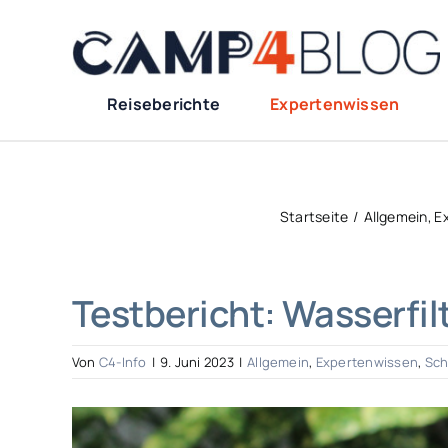
Zum
Inhalt
springen
Reiseberichte
Expertenwissen
Startseite
Allgemein
E
Testbericht: Wasserfil
Von
C4-Info
|
9. Juni 2023
|
Allgemein
,
Expertenwissen
,
Sch
Zeige
grösseres