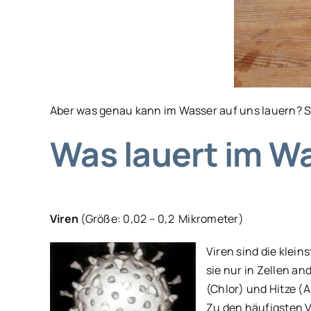
Aber was genau kann im Wasser auf uns lauern? 
Was lauert im W
Viren
(Größe: 0,02 – 0,2 Mikrometer)
Viren sind die klei
sie nur in Zellen a
(Chlor) und Hitze (A
Zu den häufigsten V