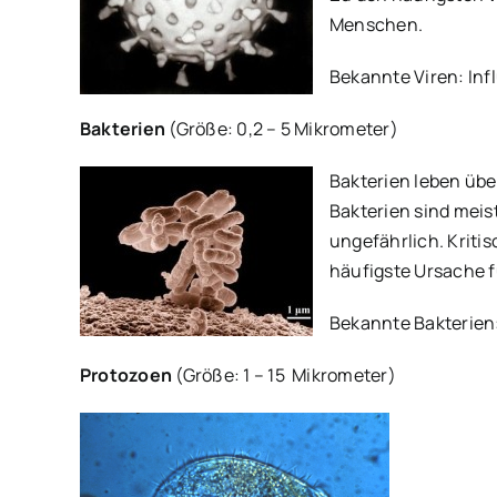
Menschen.
Bekannte Viren: Infl
Bakterien
(Größe: 0,2 – 5 Mikrometer)
Bakterien leben übe
Bakterien sind meis
ungefährlich. Kritis
häufigste Ursache f
Bekannte Bakterien: 
Protozoen
(Größe: 1 – 15 Mikrometer)