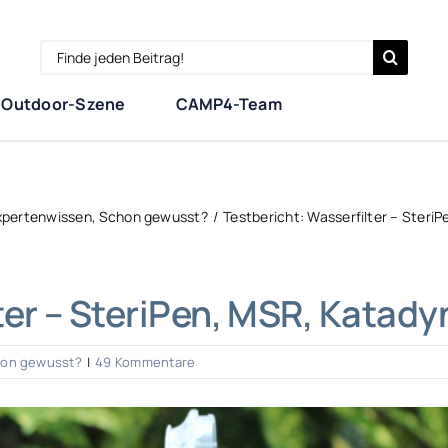
Search
for:
Outdoor-Szene
CAMP4-Team
xpertenwissen
Schon gewusst?
Testbericht: Wasserfilter – Steri
ter – SteriPen, MSR, Katady
on gewusst?
|
49 Kommentare