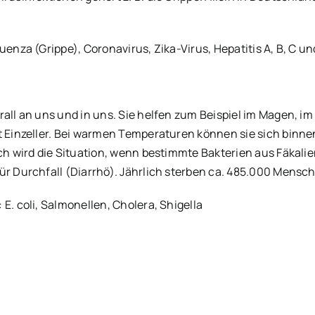
uenza (Grippe), Coronavirus, Zika-Virus, Hepatitis A, B, C un
rall an uns und in uns. Sie helfen zum Beispiel im Magen, 
t Einzeller. Bei warmen Temperaturen können sie sich binnen
ch wird die Situation, wenn bestimmte Bakterien aus Fäkalie
ür Durchfall (Diarrhö). Jährlich sterben ca. 485.000 Mensc
E. coli, Salmonellen, Cholera, Shigella