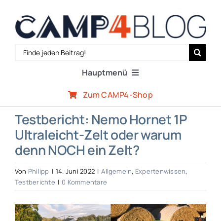
Zum
Inhalt
springen
Search
for:
Hauptmenü
Zum CAMP4-Shop
Reiseberichte
Testbericht: Nemo Hornet 1P
Ultraleicht-Zelt oder warum
Expertenwissen
denn NOCH ein Zelt?
Outdoor-Szene
Von
Philipp
|
14. Juni 2022
|
Allgemein
,
Expertenwissen
,
Testberichte
|
0 Kommentare
CAMP4-Team
Zeige