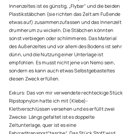
Innenzeltes ist es günstig, „Flybar“ und die beiden
Plastikstäbchen (sie richten das Zelt am Fußende
etwas auf) zusammenzufassen und das Innenzelt
drumherum zu wickeln. Die Stäbchen könnten
sonst verbiegen oder schlimmeres. Das Material
des Außenzeltes und vor allem des Bodens ist sehr
dünn, und die Nutzung einer Unterlage ist
empfohlen. Es musst nicht jene von Nemo sein,
sondern es kann auch etwas Selbstgebasteltes
diesen Zweck erfüllen.
Exkurs: Das von mir verwendete rechteckige Stück
Ripstopnylon hatte ich mit (Klebe)-
Klettverschlüssen versehen und es erfüllt zwei
Zwecke: Längs gefaltet ist es doppelte
Zeltunterlage, quer ist es eine
Fahrradtransport“tasche“. Das Stück Stoff wird