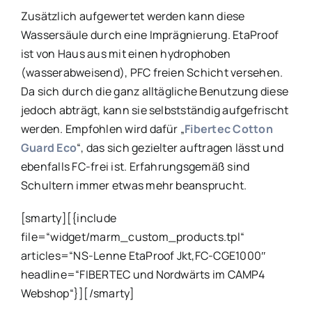
Zusätzlich aufgewertet werden kann diese
Wassersäule durch eine Imprägnierung. EtaProof
ist von Haus aus mit einen hydrophoben
(wasserabweisend), PFC freien Schicht versehen.
Da sich durch die ganz alltägliche Benutzung diese
jedoch abträgt, kann sie selbstständig aufgefrischt
werden. Empfohlen wird dafür „
Fibertec Cotton
Guard Eco
“, das sich gezielter auftragen lässt und
ebenfalls FC-frei ist. Erfahrungsgemäß sind
Schultern immer etwas mehr beansprucht.
[smarty][{include
file=“widget/marm_custom_products.tpl“
articles=“NS-Lenne EtaProof Jkt,FC-CGE1000″
headline=“FIBERTEC und Nordwärts im CAMP4
Webshop“}][/smarty]