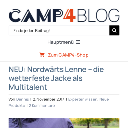
Zum
Inhalt
springen
Search
for:
Hauptmenü
Zum CAMP4-Shop
Reiseberichte
NEU: Nordwärts Lenne – die
wetterfeste Jacke als
Expertenwissen
Multitalent
Outdoor-Szene
Von
Dennis
|
2. November 2017
|
Expertenwissen
,
Neue
Produkte
|
2 Kommentare
CAMP4-Team
Zeige