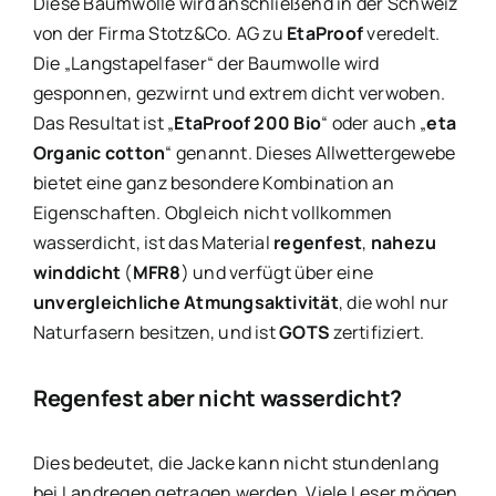
Diese Baumwolle wird anschließend in der Schweiz
von der Firma Stotz&Co. AG zu
EtaProof
veredelt.
Die „Langstapelfaser“ der Baumwolle wird
gesponnen, gezwirnt und extrem dicht verwoben.
Das Resultat ist „
EtaProof 200 Bio
“ oder auch „
eta
Organic cotton
“ genannt. Dieses Allwettergewebe
bietet eine ganz besondere Kombination an
Eigenschaften. Obgleich nicht vollkommen
wasserdicht, ist das Material
regenfest
,
nahezu
winddicht
(
MFR8
) und verfügt über eine
unvergleichliche Atmungsaktivität
, die wohl nur
Naturfasern besitzen, und ist
GOTS
zertifiziert.
Regenfest aber nicht wasserdicht?
Dies bedeutet, die Jacke kann nicht stundenlang
bei Landregen getragen werden. Viele Leser mögen