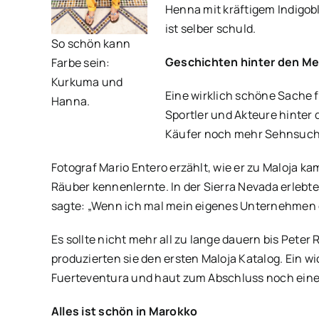
Henna mit kräftigem Indigobl
ist selber schuld.
So schön kann
Geschichten hinter den M
Farbe sein:
Kurkuma und
Eine wirklich schöne Sache f
Hanna.
Sportler und Akteure hinter
Käufer noch mehr Sehnsuch
Fotograf Mario Entero erzählt, wie er zu Maloja ka
Räuber kennenlernte. In der Sierra Nevada erlebt
sagte: „Wenn ich mal mein eigenes Unternehmen g
Es sollte nicht mehr all zu lange dauern bis Pet
produzierten sie den ersten Maloja Katalog. Ein wi
Fuerteventura und haut zum Abschluss noch eine We
Alles ist schön in Marokko