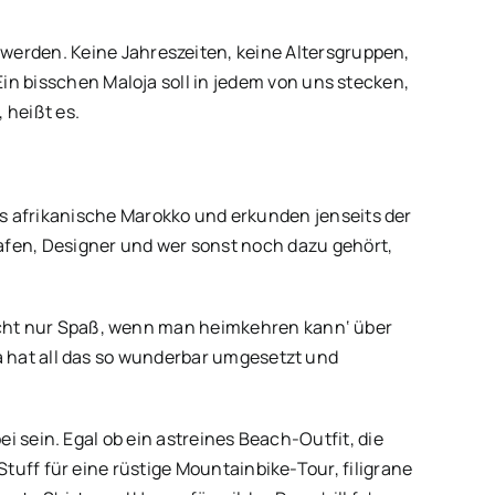
werden. Keine Jahreszeiten, keine Altersgruppen,
Ein bisschen Maloja soll in jedem von uns stecken,
 heißt es.
s afrikanische Marokko und erkunden jenseits der
afen, Designer und wer sonst noch dazu gehört,
 macht nur Spaß, wenn man heimkehren kann‘ über
oja hat all das so wunderbar umgesetzt und
ei sein. Egal ob ein astreines Beach-Outfit, die
Stuff für eine rüstige Mountainbike-Tour, filigrane