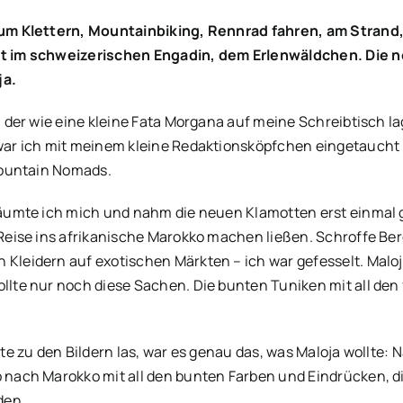
um Klettern, Mountainbiking, Rennrad fahren, am Strand
 im schweizerischen Engadin, dem Erlenwäldchen. Die n
ja.
der wie eine kleine Fata Morgana auf meine Schreibtisch lag
r ich mit meinem kleine Redaktionsköpfchen eingetaucht i
Mountain Nomads.
räumte ich mich und nahm die neuen Klamotten erst einmal ga
 Reise ins afrikanische Marokko machen ließen. Schroffe Ber
Kleidern auf exotischen Märkten – ich war gefesselt. Maloja
llte nur noch diese Sachen. Die bunten Tuniken mit all den
exte zu den Bildern las, war es genau das, was Maloja wollt
p nach Marokko mit all den bunten Farben und Eindrücken, 
den.