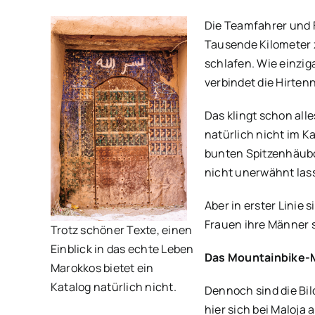
Die Teamfahrer und 
Tausende Kilometer z
schlafen. Wie einzig
verbindet die Hirte
Das klingt schon all
natürlich nicht im K
bunten Spitzenhäubch
nicht unerwähnt las
Aber in erster Linie
Frauen ihre Männer 
Trotz schöner Texte, einen
Einblick in das echte Leben
Das Mountainbike-M
Marokkos bietet ein
Katalog natürlich nicht.
Dennoch sind die Bi
hier sich bei Maloja 