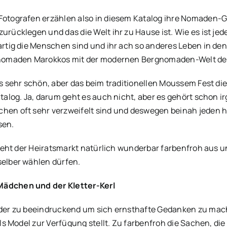
Fotografen erzählen also in diesem Katalog ihre Nomaden-G
urücklegen und das die Welt ihr zu Hause ist. Wie es ist je
artig die Menschen sind und ihr ach so anderes Leben in de
nnomaden Marokkos mit der modernen Bergnomaden-Welt der
es sehr schön, aber das beim traditionellen Moussem Fest d
atalog. Ja, darum geht es auch nicht, aber es gehört schon 
en oft sehr verzweifelt sind und deswegen beinah jeden he
sen.
 sieht der Heiratsmarkt natürlich wunderbar farbenfroh aus u
selber wählen dürfen.
ädchen und der Kletter-Kerl
lder zu beeindruckend um sich ernsthafte Gedanken zu mach
als Model zur Verfügung stellt. Zu farbenfroh die Sachen, di