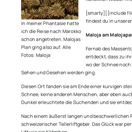
[smarty][{include f
findest du in unser
In meiner Phantasie hatte
ich die Reise nach Marokko
Maloja am Malojapa
schon angetreten. Malojas
Plan ging also auf. Alle
Fernab des Massentou
Fotos: Maloja
entdeckt, dass zu ih
wo der Schnee noch N
Sehen und Gesehen werden ging.
Diesen Ort fanden sie am Ende einer kurvigen ste
Schnee, keine anderen Menschen, aber eben auch 
Dunkel erleuchtete die Suchenden und sie entdeck
Nach einem äußerst langen und beschwerlichen Fu
schweizerischer Tellerliftgeber. Das Glück war p