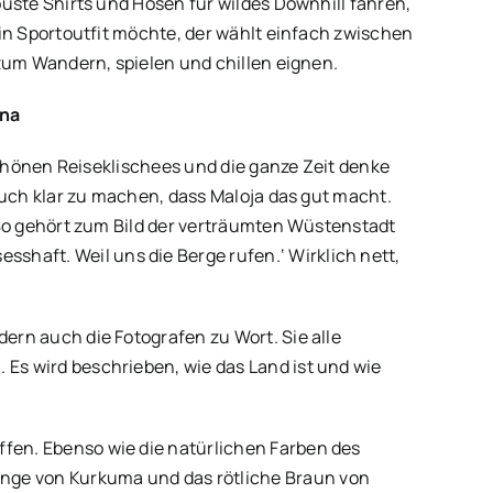
uste Shirts und Hosen für wildes Downhill fahren,
in Sportoutfit möchte, der wählt einfach zwischen
zum Wandern, spielen und chillen eignen.
nna
schönen Reiseklischees und die ganze Zeit denke
euch klar zu machen, dass Maloja das gut macht.
So gehört zum Bild der verträumten Wüstenstadt
sshaft. Weil uns die Berge rufen.‘ Wirklich nett,
dern auch die Fotografen zu Wort. Sie alle
 Es wird beschrieben, wie das Land ist und wie
ffen. Ebenso wie die natürlichen Farben des
nge von Kurkuma und das rötliche Braun von