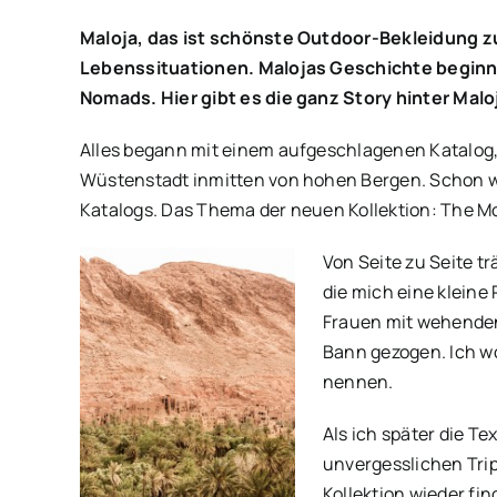
Maloja, das ist schönste Outdoor-Bekleidung z
Lebenssituationen. Malojas Geschichte beginnt
Nomads. Hier gibt es die ganz Story hinter Malo
Alles begann mit einem aufgeschlagenen Katalog, 
Wüstenstadt inmitten von hohen Bergen. Schon wa
Katalogs. Das Thema der neuen Kollektion: The 
Von Seite zu Seite t
die mich eine kleine
Frauen mit wehenden 
Bann gezogen. Ich wo
nennen.
Als ich später die T
unvergesslichen Tri
Kollektion wieder fin