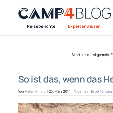
Zum
Inhalt
springen
Reiseberichte
Expertenwissen
Startseite
Allgemein
E
So ist das, wenn das H
Von
Helen Arnold
|
20. März 2014
|
Allgemein
,
Expertenwis
Zeige
grösseres