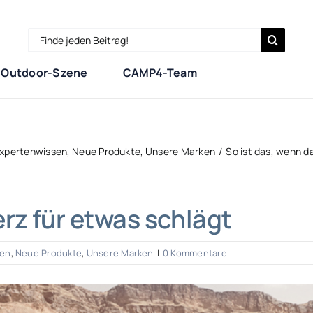
Search
for:
Outdoor-Szene
CAMP4-Team
xpertenwissen
Neue Produkte
Unsere Marken
So ist das, wenn d
erz für etwas schlägt
sen
,
Neue Produkte
,
Unsere Marken
|
0 Kommentare