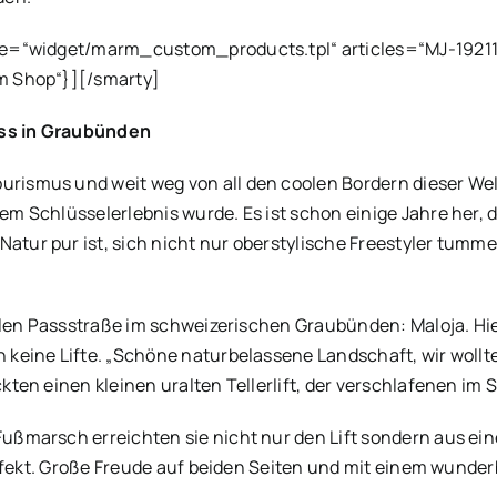
ile=“widget/marm_custom_products.tpl“ articles=“MJ-1921
em Shop“}][/smarty]
ss in Graubünden
rismus und weit weg von all den coolen Bordern dieser Wel
rem Schlüsselerlebnis wurde. Es ist schon einige Jahre her,
atur pur ist, sich nicht nur oberstylische Freestyler tumme
ilen Passstraße im schweizerischen Graubünden: Maloja. Hier
keine Lifte. „Schöne naturbelassene Landschaft, wir wollt
ten einen kleinen uralten Tellerlift, der verschlafenen im 
ßmarsch erreichten sie nicht nur den Lift sondern aus ein
erfekt. Große Freude auf beiden Seiten und mit einem wunde