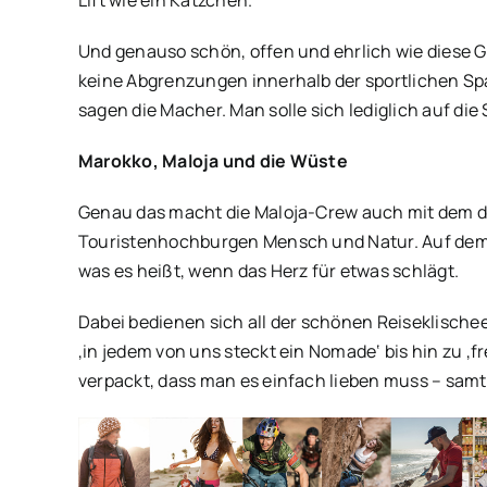
Lift wie ein Kätzchen.
Und genauso schön, offen und ehrlich wie diese G
keine Abgrenzungen innerhalb der sportlichen Spart
sagen die Macher. Man solle sich lediglich auf di
Marokko, Maloja und die Wüste
Genau das macht die Maloja-Crew auch mit dem die
Touristenhochburgen Mensch und Natur. Auf dem Ra
was es heißt, wenn das Herz für etwas schlägt.
Dabei bedienen sich all der schönen Reiseklischee
‚in jedem von uns steckt ein Nomade‘ bis hin zu ‚fr
verpackt, dass man es einfach lieben muss – samt 