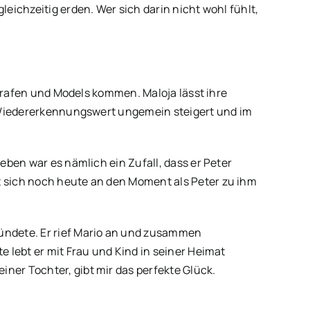
ichzeitig erden. Wer sich darin nicht wohl fühlt,
ografen und Models kommen. Maloja lässt ihre
n Wiedererkennungswert ungemein steigert und im
eben war es nämlich ein Zufall, dass er Peter
t sich noch heute an den Moment als Peter zu ihm
ründete. Er rief Mario an und zusammen
e lebt er mit Frau und Kind in seiner Heimat
ner Tochter, gibt mir das perfekte Glück.