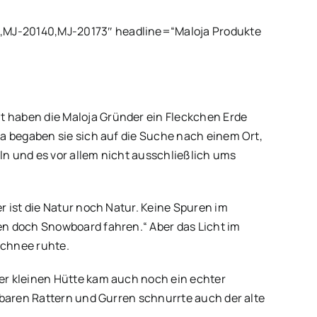
1,MJ-20140,MJ-20173″ headline=“Maloja Produkte
t haben die Maloja Gründer ein Fleckchen Erde
 da begaben sie sich auf die Suche nach einem Ort,
ln und es vor allem nicht ausschließlich ums
 ist die Natur noch Natur. Keine Spuren im
en doch Snowboard fahren.“ Aber das Licht im
Schnee ruhte.
er kleinen Hütte kam auch noch ein echter
rbaren Rattern und Gurren schnurrte auch der alte