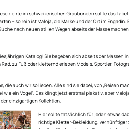
eschichte im schweizerischen Graubünden sollte das Label 
en – so rein ist Maloja, die Marke und der Ort im Engadin. 
e Suche nach neuen stillen Wegen abseits der Masse machen,
sjährigen Katalog! Sie begeben sich abseits der Massen in
d, zu Fuß oder kletternd erleben Models, Sportler, Fotogr
s, die auch wir so lieben. Alle sind sie dabei, von ‚Reisen
ei wie ein Vogel‘. Das klingt jetzt erstmal plakativ, aber Mal
der einzigartigen Kollektion.
Hier sollte tatsächlich für jeden etwas dab
richtige Kletter-Bekleidung, vernünftiger 