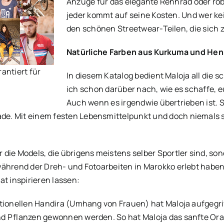
Anzüge für das elegante Rennrad oder rob
jeder kommt auf seine Kosten. Und wer ke
den schönen Streetwear-Teilen, die sich 
Natürliche Farben aus Kurkuma und He
rantiert für
In diesem Katalog bedient Maloja all die 
ich schon darüber nach, wie es schaffe, 
Auch wenn es irgendwie übertrieben ist. 
ade. Mit einem festen Lebensmittelpunkt und doch niemals se
die Models, die übrigens meistens selber Sportler sind, son
ährend der Dreh- und Fotoarbeiten in Marokko erlebt haben.
at inspirieren lassen:
itionellen Handira (Umhang von Frauen) hat Maloja aufgegri
d Pflanzen gewonnen werden. So hat Maloja das sanfte Ora