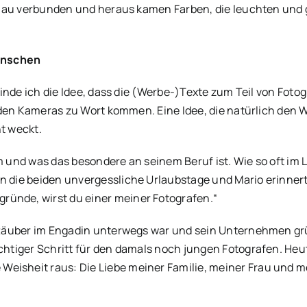
au verbunden und heraus kamen Farben, die leuchten und gle
enschen
inde ich die Idee, dass die (Werbe-)Texte zum Teil von Fot
 den Kameras zu Wort kommen. Eine Idee, die natürlich de
t weckt.
m und was das besondere an seinem Beruf ist. Wie so oft im L
en die beiden unvergessliche Urlaubstage und Mario erinner
ründe, wirst du einer meiner Fotografen.“
er Räuber im Engadin unterwegs war und sein Unternehmen g
chtiger Schritt für den damals noch jungen Fotografen. Heut
isheit raus: Die Liebe meiner Familie, meiner Frau und mei