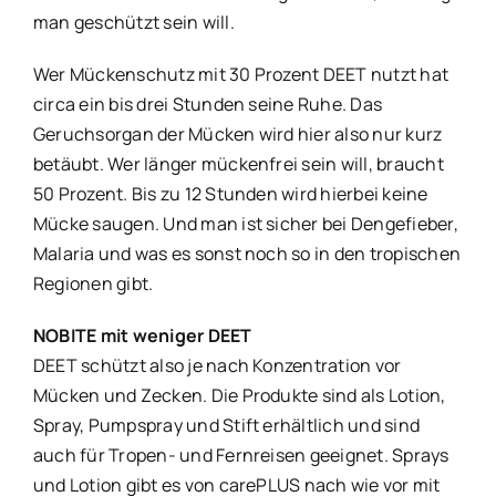
man geschützt sein will.
Wer Mückenschutz mit 30 Prozent DEET nutzt hat
circa ein bis drei Stunden seine Ruhe. Das
Geruchsorgan der Mücken wird hier also nur kurz
betäubt. Wer länger mückenfrei sein will, braucht
50 Prozent. Bis zu 12 Stunden wird hierbei keine
Mücke saugen. Und man ist sicher bei Dengefieber,
Malaria und was es sonst noch so in den tropischen
Regionen gibt.
NOBITE mit weniger DEET
DEET schützt also je nach Konzentration vor
Mücken und Zecken. Die Produkte sind als Lotion,
Spray, Pumpspray und Stift erhältlich und sind
auch für Tropen- und Fernreisen geeignet. Sprays
und Lotion gibt es von carePLUS nach wie vor mit