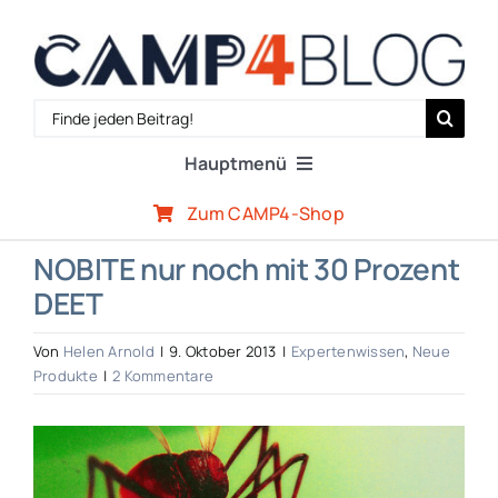
Zum
Inhalt
springen
Search
for:
Hauptmenü
Zum CAMP4-Shop
Reiseberichte
NOBITE nur noch mit 30 Prozent
DEET
Expertenwissen
Von
Helen Arnold
|
9. Oktober 2013
|
Expertenwissen
,
Neue
Outdoor-Szene
Produkte
|
2 Kommentare
Zeige
CAMP4-Team
grösseres