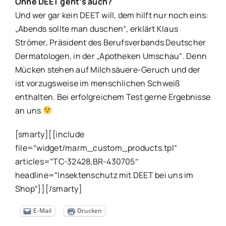
Ohne DEET geht’s auch?
Und wer gar kein DEET will, dem hilft nur noch eins:
„Abends sollte man duschen“, erklärt Klaus
Strömer, Präsident des Berufsverbands Deutscher
Dermatologen, in der „Apotheken Umschau“. Denn
Mücken stehen auf Milchsäuere-Geruch und der
ist vorzugsweise im menschlichen Schweiß
enthalten. Bei erfolgreichem Test gerne Ergebnisse
an uns
[smarty][{include
file=“widget/marm_custom_products.tpl“
articles=“TC-32428,BR-430705″
headline=“Insektenschutz mit DEET bei uns im
Shop“}][/smarty]
E-Mail
Drucken