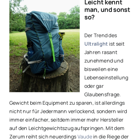
Leicht kennt
man, und sonst
so?
Der Trend des
Ultralight
ist seit
Jahren rasant
zunehmend und
bisweilen eine
Lebenseinstellung
oder gar
Glaubensfrage.
Gewicht beim Equipment zu sparen, ist allerdings
nicht nur für Jedermann verlockend, sondern wird
immer einfacher, seitdem immer mehr Hersteller
auf den Leichtgewichtszug aufspringen. Mit dem
Zerum reiht sich neuerdings
Vaude
in die Riege der