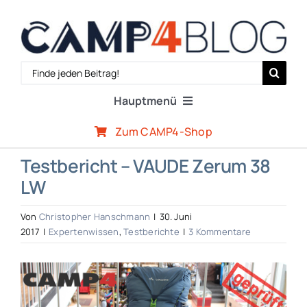
Zum
Inhalt
springen
Search
for:
Hauptmenü
Zum CAMP4-Shop
Reiseberichte
Testbericht – VAUDE Zerum 38
LW
Expertenwissen
Von
Christopher Hanschmann
|
30. Juni
Outdoor-Szene
2017
|
Expertenwissen
,
Testberichte
|
3 Kommentare
Zeige
CAMP4-Team
grösseres