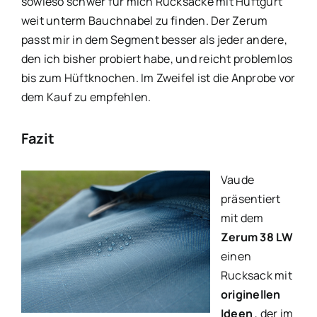
sowieso schwer für mich Rucksäcke mit Hüftgurt
weit unterm Bauchnabel zu finden. Der Zerum
passt mir in dem Segment besser als jeder andere,
den ich bisher probiert habe, und reicht problemlos
bis zum Hüftknochen. Im Zweifel ist die Anprobe vor
dem Kauf zu empfehlen.
Fazit
Vaude
präsentiert
mit dem
Zerum 38 LW
einen
Rucksack mit
originellen
Ideen
, der im