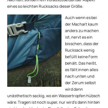
eines so leichten Rucksacks dieser Größe.
Auch wenn es bei
der Machart kaum
anders zu machen
ist, nervt es ein
bisschen, dass der
Rucksack wenig
befüllt keine Form
behält. Das heißt,
es fällt innen alles
nach unten und
der Zerum selbst
wird dann
unästhetisch sackig, wo ein Wassertropfen hübsch
wäre. Tragen ist noch super, nur wird’s dann hinten