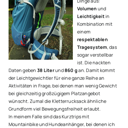
Dinge aus:
Volumen
und
Leichtigkeit
in
Kombination mit
einem
respektablen
Tragesystem
, das
sogar verstellbar
ist. Die nackten
Daten geben
38 Liter
und
860 g
an. Damit kommt
der Leichtgewichtler für eine ganze Reihe an
Aktivitäten in Frage, bei denen man wenig Gewicht
bei gleichzeitig großzügigem Platzangebot
wünscht. Zumal die Kletterrucksack ähnliche
Grundform viel Bewegungsfreiheit erlaubt.
In meinem Falle sind das Kurztrips mit
Mountainbike und Hundeanhänger, bei denen ich