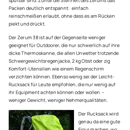
spürbar sind. Zumal die Steifheit des Zerums das
Packen deutlich entspannt: einfach
reinschmeißen erlaubt, ohne dass es am Rücken
piekt und drückt.
Der Zerum 38 ist auf der Gegenseite weniger
geeignet für Outdoorer, die nur schwerlich auf ihre
dicke Thermoskanne, die allen Unwetter trotzende
Schwergewichtsregenjacke, 2 kg Obst oder zig
Komfort-Utensilien wie einem Regenschirm
verzichten können. Ebenso wenig sei der Leicht-
Rucksack für Leute empfohlen, die nur wenig auf
ihr Equipment achten können oder wollen –
weniger Gewicht, weniger Nehmerqualitäten.
Der Rucksack wird
genau da eine gute
Figur machen, wo