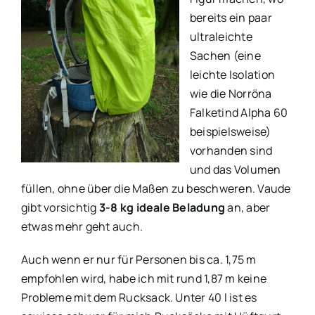
bereits ein paar
ultraleichte
Sachen (eine
leichte Isolation
wie die Norröna
Falketind Alpha 60
beispielsweise)
vorhanden sind
und das Volumen
füllen, ohne über die Maßen zu beschweren. Vaude
gibt vorsichtig
3-8 kg ideale Beladung
an, aber
etwas mehr geht auch.
Auch wenn er nur für Personen bis ca. 1,75 m
empfohlen wird, habe ich mit rund 1,87 m keine
Probleme mit dem Rucksack. Unter 40 l ist es