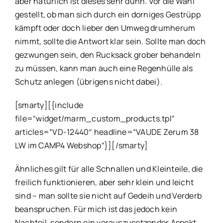
aber natürlich ist dieses sehr dünn. Vor die Wahl
gestellt, ob man sich durch ein dorniges Gestrüpp
kämpft oder doch lieber den Umweg drumherum
nimmt, sollte die Antwort klar sein. Sollte man doch
gezwungen sein, den Rucksack grober behandeln
zu müssen, kann man auch eine Regenhülle als
Schutz anlegen (übrigens nicht dabei).
[smarty][{include
file=“widget/marm_custom_products.tpl“
articles=“VD-12440″ headline=“VAUDE Zerum 38
LW im CAMP4 Webshop“}][/smarty]
Ähnliches gilt für alle Schnallen und Kleinteile, die
freilich funktionieren, aber sehr klein und leicht
sind – man sollte sie nicht auf Gedeih und Verderb
beanspruchen. Für mich ist das jedoch kein
Nachteil, sondern ein vorauszusetzender Aspekt