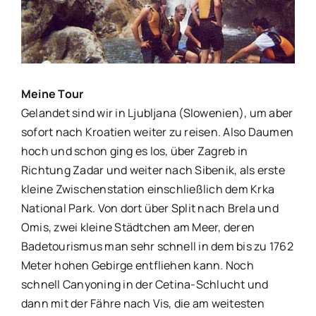
Bild
Meine Tour
Gelandet sind wir in Ljubljana (Slowenien), um aber
sofort nach Kroatien weiter zu reisen. Also Daumen
hoch und schon ging es los, über Zagreb in
Richtung Zadar und weiter nach Sibenik, als erste
kleine Zwischenstation einschließlich dem Krka
National Park.
Von dort über Split nach Brela und
Omis, zwei kleine Städtchen am Meer, deren
Badetourismus man sehr schnell in dem bis zu 1762
Meter hohen Gebirge entfliehen kann. Noch
schnell Canyoning in der Cetina-Schlucht und
dann mit der Fähre nach Vis, die am weitesten