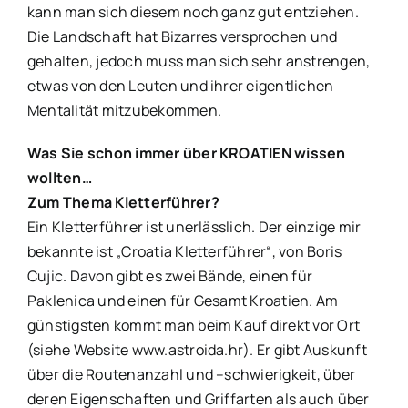
kann man sich diesem noch ganz gut entziehen.
Die Landschaft hat Bizarres versprochen und
gehalten, jedoch muss man sich sehr anstrengen,
etwas von den Leuten und ihrer eigentlichen
Mentalität mitzubekommen.
Was Sie schon immer über KROATIEN wissen
wollten…
Zum Thema Kletterführer?
Ein Kletterführer ist unerlässlich. Der einzige mir
bekannte ist „Croatia Kletterführer“, von Boris
Cujic. Davon gibt es zwei Bände, einen für
Paklenica und einen für Gesamt Kroatien. Am
günstigsten kommt man beim Kauf direkt vor Ort
(siehe Website www.astroida.hr). Er gibt Auskunft
über die Routenanzahl und –schwierigkeit, über
deren Eigenschaften und Griffarten als auch über