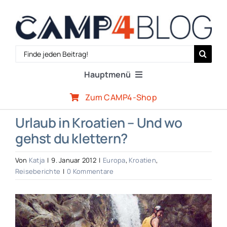
Zum
Inhalt
springen
Search
for:
Hauptmenü
Zum CAMP4-Shop
Reiseberichte
Urlaub in Kroatien – Und wo
gehst du klettern?
Expertenwissen
Von
Katja
|
9. Januar 2012
|
Europa
,
Kroatien
,
Outdoor-Szene
Reiseberichte
|
0 Kommentare
Zeige
CAMP4-Team
grösseres