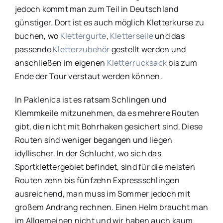
jedoch kommt man zum Teil in Deutschland
günstiger. Dort ist es auch möglich Kletterkurse zu
buchen, wo
Klettergurte
,
Kletterseile
und das
passende
Kletterzubehör
gestellt werden und
anschließen im eigenen
Kletterrucksack
bis zum
Ende der Tour verstaut werden können.
In Paklenica ist es ratsam Schlingen und
Klemmkeile mitzunehmen, da es mehrere Routen
gibt, die nicht mit Bohrhaken gesichert sind. Diese
Routen sind weniger begangen und liegen
idyllischer. In der Schlucht, wo sich das
Sportklettergebiet befindet, sind für die meisten
Routen zehn bis fünfzehn Expressschlingen
ausreichend, man muss im Sommer jedoch mit
großem Andrang rechnen. Einen Helm braucht man
im Allgemeinen nicht und wir haben auch kaum