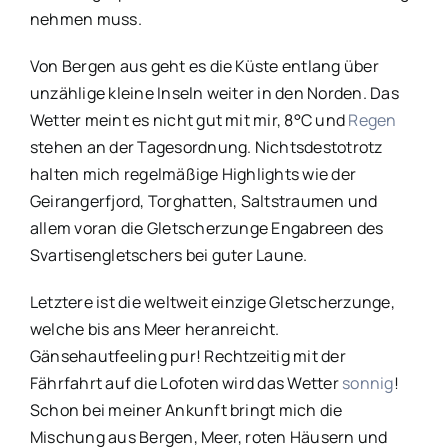
nehmen muss.
Von Bergen aus geht es die Küste entlang über
unzählige kleine Inseln weiter in den Norden. Das
Wetter meint es nicht gut mit mir, 8°C und
Regen
stehen an der Tagesordnung. Nichtsdestotrotz
halten mich regelmäßige Highlights wie der
Geirangerfjord, Torghatten, Saltstraumen und
allem voran die Gletscherzunge Engabreen des
Svartisengletschers bei guter Laune.
Letztere ist die weltweit einzige Gletscherzunge,
welche bis ans Meer heranreicht.
Gänsehautfeeling pur! Rechtzeitig mit der
Fährfahrt auf die Lofoten wird das Wetter
sonnig
!
Schon bei meiner Ankunft bringt mich die
Mischung aus Bergen, Meer, roten Häusern und