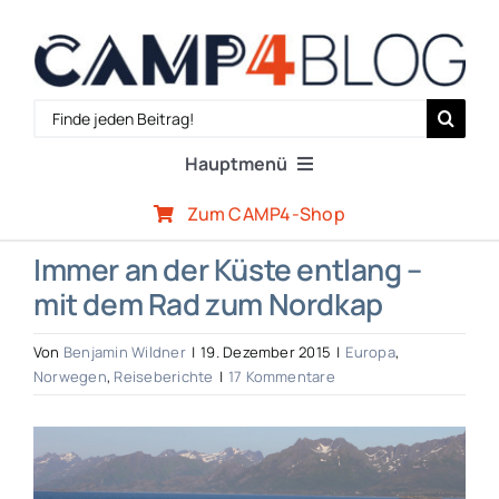
Zum
Inhalt
springen
Search
for:
Hauptmenü
Zum CAMP4-Shop
Reiseberichte
Immer an der Küste entlang –
mit dem Rad zum Nordkap
Expertenwissen
Von
Benjamin Wildner
|
19. Dezember 2015
|
Europa
,
Outdoor-Szene
Norwegen
,
Reiseberichte
|
17 Kommentare
Zeige
CAMP4-Team
grösseres