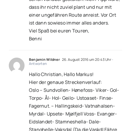
dass ihr nicht zuviel plant und nur mit
einer ungefähren Route anreist. Vor Ort
ist dann sowieso immer alles anders.
Viel Spaß bei euren Touren,
Benni
Benjamin Wildner
26. August 2016 um 20:43 Uhr
-
Antworten
Hallo Christian, Hallo Markus!
Hier der genaue Streckenverlauf:
Oslo – Sundvollen- Hønefoss- Viker- Gol-
Torpo- Ål- Hol- Geilo- Ustoaset- Finse-
Fagernut. – Hallingskeid- Vatnahalsen-
Myrdal- Upsete- Mjølfjell Voss- Evanger-
Eidslandet- Stamneshella- Dale-
Stanghelle-Vaksdal (Da die Vaskdl Fähre