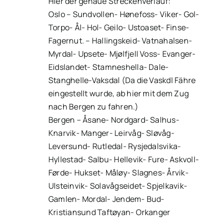
Hier der genaue Streckenverlauf:
Oslo – Sundvollen- Hønefoss- Viker- Gol-
Torpo- Ål- Hol- Geilo- Ustoaset- Finse-
Fagernut. – Hallingskeid- Vatnahalsen-
Myrdal- Upsete- Mjølfjell Voss- Evanger-
Eidslandet- Stamneshella- Dale-
Stanghelle-Vaksdal (Da die Vaskdl Fähre
eingestellt wurde, ab hier mit dem Zug
nach Bergen zu fahren.)
Bergen – Åsane- Nordgard- Salhus-
Knarvik- Manger- Leirvåg- Sløvåg-
Leversund- Rutledal- Rysjedalsvika-
Hyllestad- Salbu- Hellevik- Fure- Askvoll-
Førde- Hukset- Måløy- Slagnes- Årvik-
Ulsteinvik- Solavågseidet- Spjelkavik-
Gamlen- Mordal- Jendem- Bud-
Kristiansund Taftøyan- Orkanger