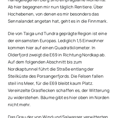
Ab hier begegnen mir nun täglich Rentiere. Über
Hochebenen, von denen es mir besonders das
Sennalandet angetan hat, geht es in die Finnmark.
Die von Taiga und Tundra geprägte Region ist eine
der einsamsten Europas. Lediglich 1,5 Einwohner
kommen hier auf einen Quadratkilometer. In
Olderfjord zweigt die E69 in Richtung Nordkap ab.
Auf dem folgenden Abschnitt bis zum
Nordkaptunnel führt die Straße entlang der
Steilküste des Porsangerfjords. Die Felsen fallen
steil ins Meer, für die E69 bleibt kaum Platz.
Vereinzelte Grasflecken schaffen es, der Witterung
zu widerstehen. Bäume gibt es hier oben im Norden
nicht mehr.
Das Grau der von Wind und Salwasser verwitterten