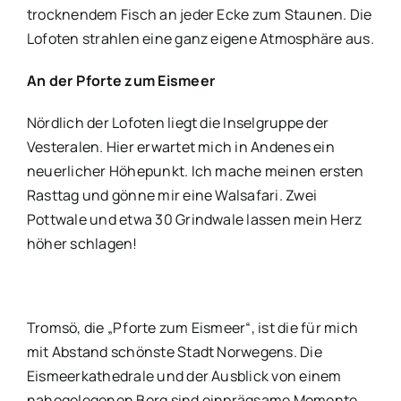
trocknendem Fisch an jeder Ecke zum Staunen. Die
Lofoten strahlen eine ganz eigene Atmosphäre aus.
An der Pforte zum Eismeer
Nördlich der Lofoten liegt die Inselgruppe der
Vesteralen. Hier erwartet mich in Andenes ein
neuerlicher Höhepunkt. Ich mache meinen ersten
Rasttag und gönne mir eine Walsafari. Zwei
Pottwale und etwa 30 Grindwale lassen mein Herz
höher schlagen!
Tromsö, die „Pforte zum Eismeer“, ist die für mich
mit Abstand schönste Stadt Norwegens. Die
Eismeerkathedrale und der Ausblick von einem
nahegelegenen Berg sind einprägsame Momente.