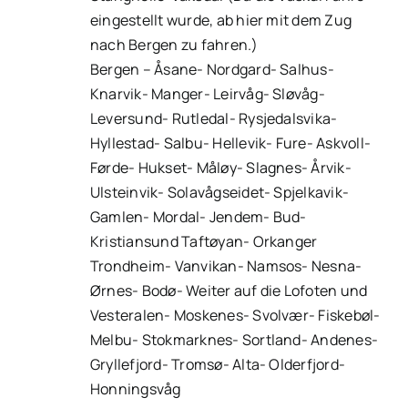
eingestellt wurde, ab hier mit dem Zug
nach Bergen zu fahren.)
Bergen – Åsane- Nordgard- Salhus-
Knarvik- Manger- Leirvåg- Sløvåg-
Leversund- Rutledal- Rysjedalsvika-
Hyllestad- Salbu- Hellevik- Fure- Askvoll-
Førde- Hukset- Måløy- Slagnes- Årvik-
Ulsteinvik- Solavågseidet- Spjelkavik-
Gamlen- Mordal- Jendem- Bud-
Kristiansund Taftøyan- Orkanger
Trondheim- Vanvikan- Namsos- Nesna-
Ørnes- Bodø- Weiter auf die Lofoten und
Vesteralen- Moskenes- Svolvær- Fiskebøl-
Melbu- Stokmarknes- Sortland- Andenes-
Gryllefjord- Tromsø- Alta- Olderfjord-
Honningsvåg