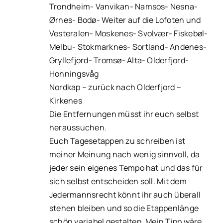
Trondheim- Vanvikan- Namsos- Nesna-
Ørnes- Bodø- Weiter auf die Lofoten und
Vesteralen- Moskenes- Svolvær- Fiskebøl-
Melbu- Stokmarknes- Sortland- Andenes-
Gryllefjord- Tromsø- Alta- Olderfjord-
Honningsvåg
Nordkap – zurück nach Olderfjord –
Kirkenes
Die Entfernungen müsst ihr euch selbst
heraussuchen.
Euch Tagesetappen zu schreiben ist
meiner Meinung nach wenig sinnvoll, da
jeder sein eigenes Tempo hat und das für
sich selbst entscheiden soll. Mit dem
Jedermannsrecht könnt ihr auch überall
stehen bleiben und so die Etappenlänge
schön variabel gestalten. Mein Tipp wäre,