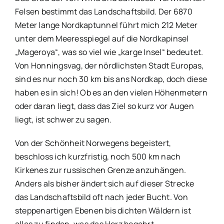
Felsen bestimmt das Landschaftsbild. Der 6870
Meter lange Nordkaptunnel führt mich 212 Meter
unter dem Meeresspiegel auf die Nordkapinsel
„Mageroya“, was so viel wie „karge Insel“ bedeutet.
Von Honningsvag, der nördlichsten Stadt Europas,
sind es nur noch 30 km bis ans Nordkap, doch diese
haben es in sich! Ob es an den vielen Höhenmetern
oder daran liegt, dass das Ziel so kurz vor Augen
liegt, ist schwer zu sagen.
Von der Schönheit Norwegens begeistert,
beschloss ich kurzfristig, noch 500 km nach
Kirkenes zur russischen Grenze anzuhängen.
Anders als bisher ändert sich auf dieser Strecke
das Landschaftsbild oft nach jeder Bucht. Von
steppenartigen Ebenen bis dichten Wäldern ist
alles zu finden, was das Herz begehrt.