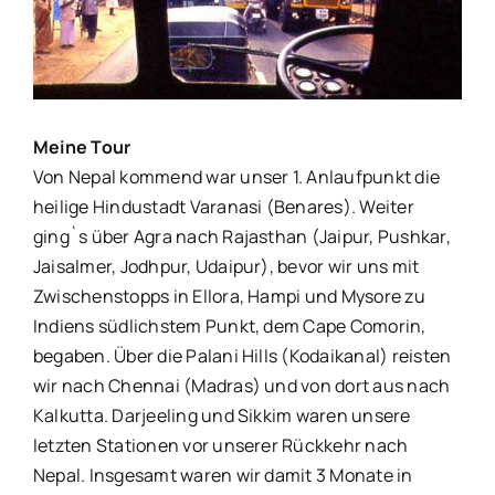
Bild
Meine Tour
Von Nepal kommend war unser 1. Anlaufpunkt die
heilige Hindustadt Varanasi (Benares). Weiter
ging`s über Agra nach Rajasthan (Jaipur, Pushkar,
Jaisalmer, Jodhpur, Udaipur), bevor wir uns mit
Zwischenstopps in Ellora, Hampi und Mysore zu
Indiens südlichstem Punkt, dem Cape Comorin,
begaben.
Über die Palani Hills (Kodaikanal) reisten
wir nach Chennai (Madras) und von dort aus nach
Kalkutta. Darjeeling und Sikkim waren unsere
letzten Stationen vor unserer Rückkehr nach
Nepal. Insgesamt waren wir damit 3 Monate in