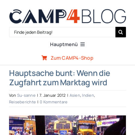
Zum
Inhalt
springen
Search
for:
Hauptmenü
Zum CAMP4-Shop
Reiseberichte
Hauptsache bunt: Wenn die
Zugfahrt zum Marktag wird
Expertenwissen
Von
Su-sanne
|
7. Januar 2012
|
Asien
,
Indien
,
Outdoor-Szene
Reiseberichte
|
0 Kommentare
Zeige
CAMP4-Team
grösseres