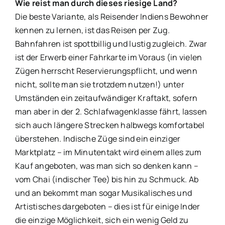
Wie reist man durch dieses riesige Land?
Die beste Variante, als Reisender Indiens Bewohner
kennen zu lernen, ist das Reisen per Zug.
Bahnfahren ist spottbillig und lustig zugleich. Zwar
ist der Erwerb einer Fahrkarte im Voraus (in vielen
Zügen herrscht Reservierungspflicht, und wenn
nicht, sollte man sie trotzdem nutzen!) unter
Umständen ein zeitaufwändiger Kraftakt, sofern
man aber in der 2. Schlafwagenklasse fährt, lassen
sich auch längere Strecken halbwegs komfortabel
überstehen. Indische Züge sind ein einziger
Marktplatz – im Minutentakt wird einem alles zum
Kauf angeboten, was man sich so denken kann –
vom Chai (indischer Tee) bis hin zu Schmuck. Ab
und an bekommt man sogar Musikalisches und
Artistisches dargeboten – dies ist für einige Inder
die einzige Möglichkeit, sich ein wenig Geld zu