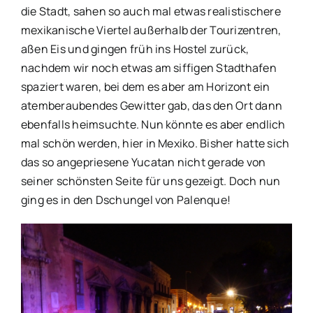
die Stadt, sahen so auch mal etwas realistischere
mexikanische Viertel außerhalb der Tourizentren,
aßen Eis und gingen früh ins Hostel zurück,
nachdem wir noch etwas am siffigen Stadthafen
spaziert waren, bei dem es aber am Horizont ein
atemberaubendes Gewitter gab, das den Ort dann
ebenfalls heimsuchte. Nun könnte es aber endlich
mal schön werden, hier in Mexiko. Bisher hatte sich
das so angepriesene Yucatan nicht gerade von
seiner schönsten Seite für uns gezeigt. Doch nun
ging es in den Dschungel von Palenque!