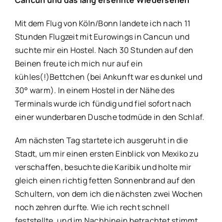
Mit dem Flug von Köln/Bonn landete ich nach 11
Stunden Flugzeit mit Eurowings in Cancun und
suchte mir ein Hostel. Nach 30 Stunden auf den
Beinen freute ich mich nur auf ein
kühles(!)Bettchen (bei Ankunft war es dunkel und
30° warm). In einem Hostel in der Nähe des
Terminals wurde ich fündig und fiel sofort nach
einer wunderbaren Dusche todmüde in den Schlaf.
Am nächsten Tag startete ich ausgeruht in die
Stadt, um mir einen ersten Einblick von Mexiko zu
verschaffen, besuchte die Karibik und holte mir
gleich einen richtig fetten Sonnenbrand auf den
Schultern, von dem ich die nächsten zwei Wochen
noch zehren durfte. Wie ich recht schnell
feststellte, und im Nachhinein betrachtet stimmt