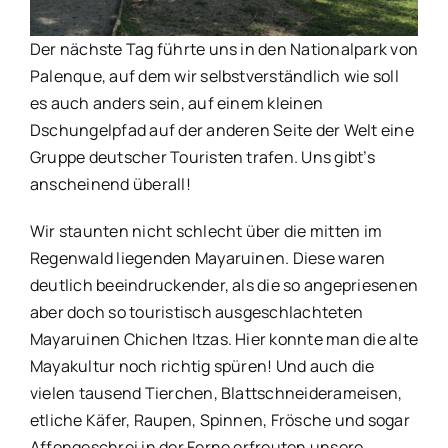
Der nächste Tag führte uns in den Nationalpark von
Palenque, auf dem wir selbstverständlich wie soll
es auch anders sein, auf einem kleinen
Dschungelpfad auf der anderen Seite der Welt eine
Gruppe deutscher Touristen trafen. Uns gibt’s
anscheinend überall!
Wir staunten nicht schlecht über die mitten im
Regenwald liegenden Mayaruinen. Diese waren
deutlich beeindruckender, als die so angepriesenen
aber doch so touristisch ausgeschlachteten
Mayaruinen Chichen Itzas. Hier konnte man die alte
Mayakultur noch richtig spüren! Und auch die
vielen tausend Tierchen, Blattschneiderameisen,
etliche Käfer, Raupen, Spinnen, Frösche und sogar
Affengeschrei in der Ferne erfreuten unsere