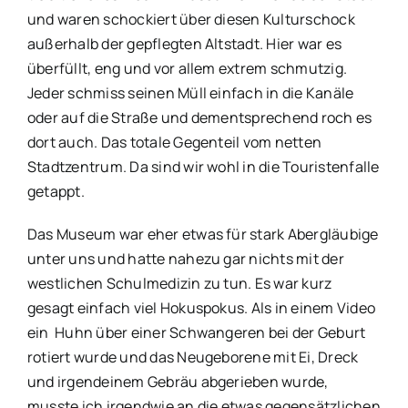
und waren schockiert über diesen Kulturschock
außerhalb der gepflegten Altstadt. Hier war es
überfüllt, eng und vor allem extrem schmutzig.
Jeder schmiss seinen Müll einfach in die Kanäle
oder auf die Straße und dementsprechend roch es
dort auch. Das totale Gegenteil vom netten
Stadtzentrum. Da sind wir wohl in die Touristenfalle
getappt.
Das Museum war eher etwas für stark Abergläubige
unter uns und hatte nahezu gar nichts mit der
westlichen Schulmedizin zu tun. Es war kurz
gesagt einfach viel Hokuspokus. Als in einem Video
ein Huhn über einer Schwangeren bei der Geburt
rotiert wurde und das Neugeborene mit Ei, Dreck
und irgendeinem Gebräu abgerieben wurde,
musste ich irgendwie an die etwas gegensätzlichen