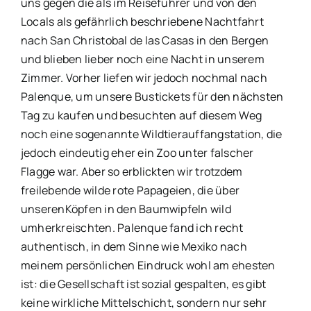
uns gegen die als im Reiseführer und von den
Locals als gefährlich beschriebene Nachtfahrt
nach San Christobal de las Casas in den Bergen
und blieben lieber noch eine Nacht in unserem
Zimmer. Vorher liefen wir jedoch nochmal nach
Palenque, um unsere Bustickets für den nächsten
Tag zu kaufen und besuchten auf diesem Weg
noch eine sogenannte Wildtierauffangstation, die
jedoch eindeutig eher ein Zoo unter falscher
Flagge war. Aber so erblickten wir trotzdem
freilebende wilde rote Papageien, die über
unserenKöpfen in den Baumwipfeln wild
umherkreischten. Palenque fand ich recht
authentisch, in dem Sinne wie Mexiko nach
meinem persönlichen Eindruck wohl am ehesten
ist: die Gesellschaft ist sozial gespalten, es gibt
keine wirkliche Mittelschicht, sondern nur sehr