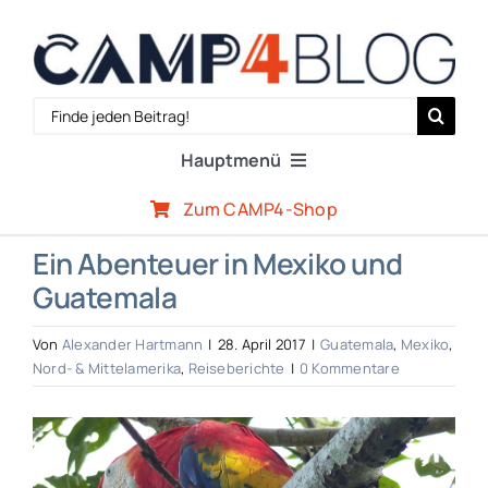
Zum
Inhalt
springen
Search
for:
Hauptmenü
Zum CAMP4-Shop
Reiseberichte
Ein Abenteuer in Mexiko und
Guatemala
Expertenwissen
Von
Alexander Hartmann
|
28. April 2017
|
Guatemala
,
Mexiko
,
Outdoor-Szene
Nord- & Mittelamerika
,
Reiseberichte
|
0 Kommentare
Zeige
CAMP4-Team
grösseres