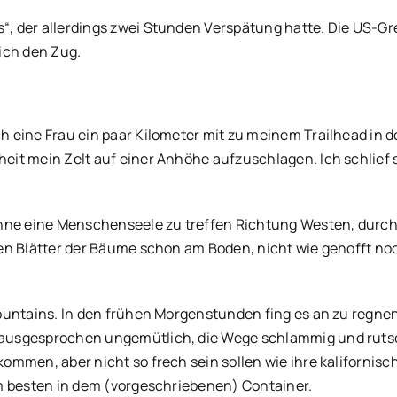
“, der allerdings zwei Stunden Verspätung hatte. Die US
 ich den Zug.
 eine Frau ein paar Kilometer mit zu meinem Trailhead in d
it mein Zelt auf einer Anhöhe aufzuschlagen. Ich schlief 
ohne eine Menschenseele zu treffen Richtung Westen, durch
ten Blätter der Bäume schon am Boden, nicht wie gehofft n
ountains. In den frühen Morgenstunden fing es an zu regnen
ausgesprochen ungemütlich, die Wege schlammig und ruts
ommen, aber nicht so frech sein sollen wie ihre kalifornis
m besten in dem (vorgeschriebenen) Container.