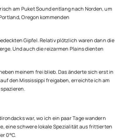
lerisch am Puket Sound entlang nach Norden, um
s Portland, Oregon kommenden
deckten Gipfel. Relativ plötzlich waren dann die
 Berge. Und auch die reizarmen Plains dienten
 neben meinem frei blieb. Das änderte sich erst in
auf den Mississippi freigaben, erreichte ich am
 spazieren.
dirondacks war, wo ich ein paar Tage wandern
, eine schwere lokale Spezialität aus frittierten
er 0°C.