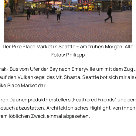
Der Pike Place Market in Seattle – am frühen Morgen. Alle
Fotos: Philippp
rak- Bus vom Ufer der Bay nach Emeryville um mit dem Zug „
uf den Vulkankegel des Mt. Shasta. Seattle bot sich mir als
ke Place Market dar.
ren Daunenproduktherstellers „Feathered Friends“ und dem
esuch abzustatten. Architektonisches Highlight, von innen wi
ihrem löblichen Zweck einmal abgesehen.