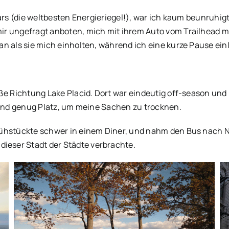
Bars (die weltbesten Energieriegel!), war ich kaum beunruhi
ir ungefragt anboten, mich mit ihrem Auto vom Trailhead m
n als sie mich einholten, während ich eine kurze Pause ein
ße Richtung Lake Placid. Dort war eindeutig off-season und
e und genug Platz, um meine Sachen zu trocknen.
ühstückte schwer in einem Diner, und nahm den Bus nach Ne
eser Stadt der Städte verbrachte.