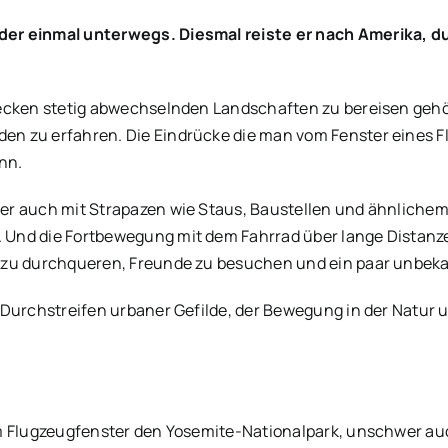
der einmal unterwegs. Diesmal reiste er nach Amerika, d
recken stetig abwechselnden Landschaften zu bereisen geh
en zu erfahren. Die Eindrücke die man vom Fenster eines 
nn.
ber auch mit Strapazen wie Staus, Baustellen und ähnlich
Und die Fortbewegung mit dem Fahrrad über lange Distanze
 zu durchqueren, Freunde zu besuchen und ein paar unbeka
m Durchstreifen urbaner Gefilde, der Bewegung in der Natu
vom Flugzeugfenster den Yosemite-Nationalpark, unschwer 