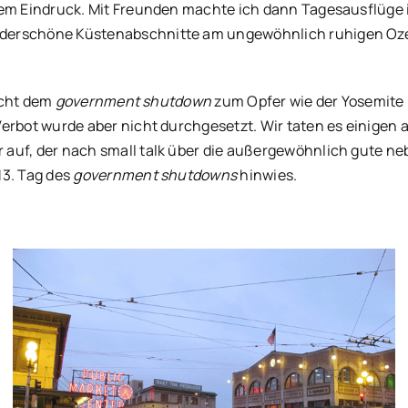
inem Eindruck. Mit Freunden machte ich dann Tagesausflüge
derschöne Küstenabschnitte am ungewöhnlich ruhigen Ozea
nicht dem
government shutdown
zum Opfer wie der Yosemite 
Verbot wurde aber nicht durchgesetzt. Wir taten es einigen
auf, der nach small talk über die außergewöhnlich gute neb
13. Tag des
government shutdowns
hinwies.