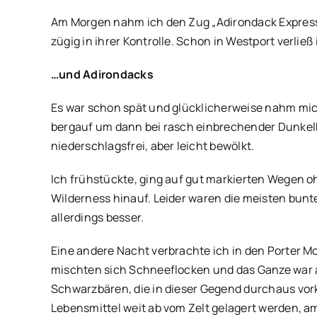
Am Morgen nahm ich den Zug „Adirondack Express
zügig in ihrer Kontrolle. Schon in Westport verließ
…und Adirondacks
Es war schon spät und glücklicherweise nahm mich
bergauf um dann bei rasch einbrechender Dunkelhe
niederschlagsfrei, aber leicht bewölkt.
Ich frühstückte, ging auf gut markierten Wegen 
Wilderness hinauf. Leider waren die meisten bun
allerdings besser.
Eine andere Nacht verbrachte ich in den Porter M
mischten sich Schneeflocken und das Ganze war 
Schwarzbären, die in dieser Gegend durchaus vork
Lebensmittel weit ab vom Zelt gelagert werden, a