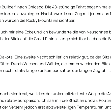
re Builder“ nach Chicago. Die 48-stündige Fahrt begann ma
ndesinnere abzubiegen. Nachts wurde der Zug mit jenem au
 wurden die Rocky Mountains sichtbar.
auch mir eine Ecke und ich bewunderte die von Neuschnee be
h der Blick auf die Great Plains. Lange sichtbar blieben die
akota. Eine zweite Nacht schlief ich relativ gut, da der Sitz
füllte. Durch Wiesen und Wälder, die immer wieder den Blick 
 noch relativ lange zur Kompensation der langen Zugfahrt,
ach Montreal, weil dies der unkomplizierteste Weg in die A
 relativ europäisch. Ich sah mir die Stadt an und aß Poutine
t der Verzehr jedoch erst ab zweistelligen Temperaturen unt