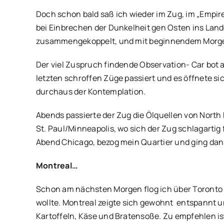
Doch schon bald saß ich wieder im Zug, im „Empi
bei Einbrechen der Dunkelheit gen Osten ins La
zusammengekoppelt, und mit beginnendem Morgen
Der viel Zuspruch findende Observation- Car bot 
letzten schroffen Züge passiert und es öffnete sic
durchaus der Kontemplation.
Abends passierte der Zug die Ölquellen von North D
St. Paul/Minneapolis, wo sich der Zug schlagartig 
Abend Chicago, bezog mein Quartier und ging dann
Montreal…
Schon am nächsten Morgen flog ich über Toronto n
wollte. Montreal zeigte sich gewohnt entspannt und
Kartoffeln, Käse und Bratensoße. Zu empfehlen is