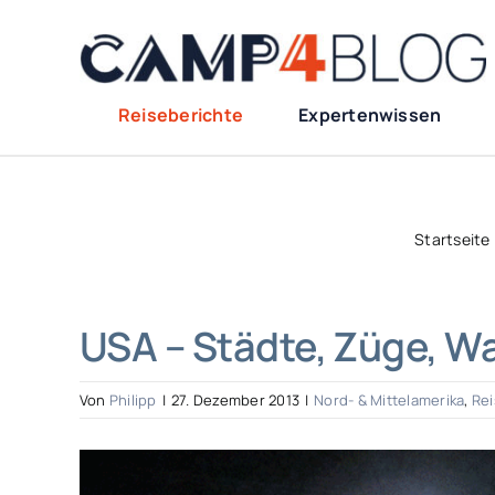
Zum
Inhalt
springen
Reiseberichte
Expertenwissen
Startseite
USA – Städte, Züge, W
Von
Philipp
|
27. Dezember 2013
|
Nord- & Mittelamerika
,
Rei
Zeige
grösseres