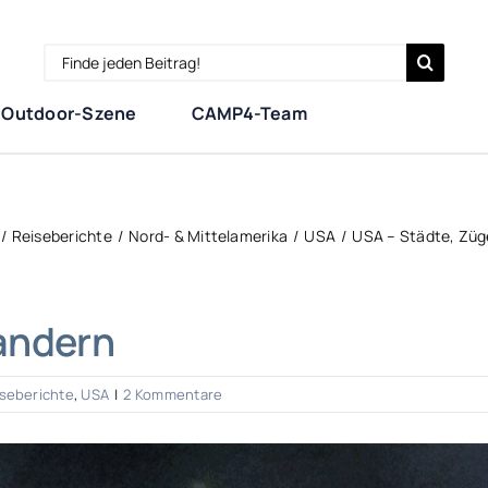
Search
for:
Outdoor-Szene
CAMP4-Team
Reiseberichte
Nord- & Mittelamerika
USA
USA – Städte, Züg
andern
seberichte
,
USA
|
2 Kommentare