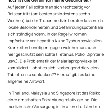
hoch ist die Gefahr für meine Gesundheit?
Auf jeden Fall sollte man sich rechtzeitig vor
Reiseantritt (am bestens mindestens sechs
Wochen) bei der Tropenmedizin beraten lassen, da
lokale Besonderheiten und Gefährdungspotentiale
sich ständig ändern. In der Regel wird man
Impfschutz vor Hepatitis A und Typhus sowie allen
Krankeiten benötigen, gegen welche man auch
hier geschützt sein sollte (Tetanus, Polio, Diphterie
usw.). Die Problematik der Malariaprophylaxe ist
kompliziert: Lohnt es sich, vorbeugend die vielen
Tabletten zu schlucken?? Hierauf gibt es keine
allgemeine Antwort.
In Thailand, Malaysia und Singapore ist das Risiko
einer ernsthaften Erkrankung relativ gering. Die
medizinische Versorgung ist in allen drei Ländern