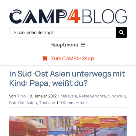
Zum
Inhalt
springen
Search
for:
Hauptmenü
Zum CAMP4-Shop
Reiseberichte
in Süd-Ost Asien unterwegs mit
Kind: Papa, weißt du?
Expertenwissen
Von
Tino
|
8. Januar 2012
|
Malaysia
,
Reiseberichte
,
Singapur
,
Outdoor-Szene
Süd-Ost-Asien
,
Thailand
|
0 Kommentare
Zeige
CAMP4-Team
grösseres