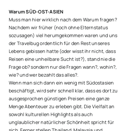
Warum SÜD-OST-ASIEN
Muss man hier wirklich nach dem Warum fragen?
Nachdem wir früher (noch ohne Elternstatus
sozusagen) viel herumgekommen waren und uns
der Travelbug ordentlich für den Rest unseres
Lebens gebissen hatte (oder wisst ihr nicht, dass
Reisen eine unheilbare Sucht ist?), stand nie die
Frage ob? sondern nur die Fragen wann?, wohin?,
wie? und wer bezahlt das alles?.
Wenn man sich dann ein wenig mit Südostasien
beschäftigt, wird sehr schnell klar, dass es dort zu
ausgesprochen günstigen Preisen eine ganze
Menge Abenteuer zu erleben gibt. Die Vielfalt an
sowohl kulturellen Highlights als auch
unglaublicher natürlicher Schönheit spricht für
sich. Ferner stellen Thailand, Malaysia und