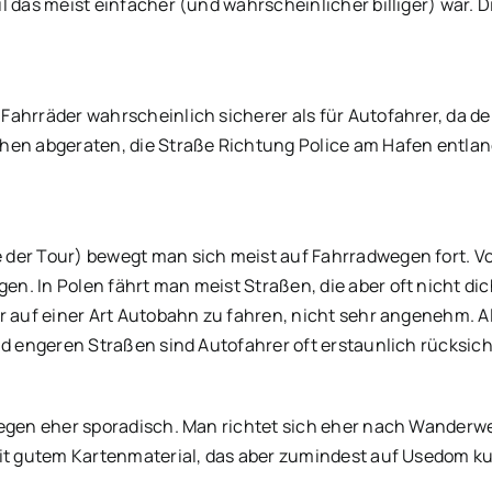
l das meist einfacher (und wahrscheinlicher billiger) war.
ahrräder wahrscheinlich sicherer als für Autofahrer, da der
hen abgeraten, die Straße Richtung Police am Hafen entlang
der Tour) bewegt man sich meist auf Fahrradwegen fort. Vo
. In Polen fährt man meist Straßen, die aber oft nicht dich
r auf einer Art Autobahn zu fahren, nicht sehr angenehm. Al
nd engeren Straßen sind Autofahrer oft erstaunlich rücksich
gegen eher sporadisch. Man richtet sich eher nach Wanderwe
it gutem Kartenmaterial, das aber zumindest auf Usedom kur