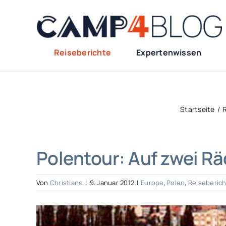
Zum
Inhalt
springen
Reiseberichte
Expertenwissen
Startseite
R
Polentour: Auf zwei Rä
Von
Christiane
|
9. Januar 2012
|
Europa
,
Polen
,
Reiseberic
Zeige
grösseres