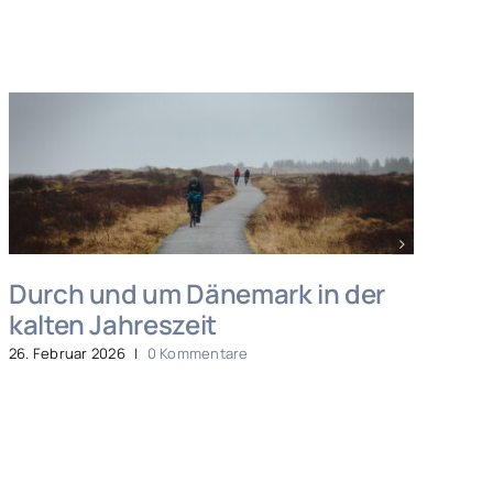
Durch und um Dänemark in der
M
kalten Jahreszeit
Sa
26. Februar 2026
|
0 Kommentare
4. 