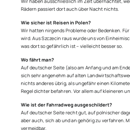
Wir haben ausschließlich im Zelt übernachtet, wei
Rädern passiert dort auch über Nacht nichts.
Wie sicher ist Reisen in Polen?
Wir hatten nirgends Probleme oder Bedenken. Für F
wird. Aus Szczecin raus wurde uns von Einheimisc
was dort so gefährlich ist – vielleicht besser so.
Wo fährt man?
Auf deutscher Seite (also am Anfang und am Ende 
sich sehr angenehm auf alten Landwirtschaftswegen
nichts anderes übrig, als ungefähr einen Kilomete
Regel dichter befahren. Vor allem auf kleineren u
Wie ist der Fahrradweg ausgeschildert?
Auf deutscher Seite recht gut, auf polnischer da
aber auch, sich ab und an gehörig zu verfahren. M
vermeidbar.