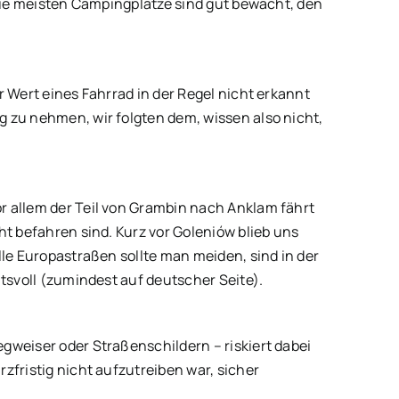
 Die meisten Campingplätze sind gut bewacht, den
 Wert eines Fahrrad in der Regel nicht erkannt
 zu nehmen, wir folgten dem, wissen also nicht,
r allem der Teil von Grambin nach Anklam fährt
t befahren sind. Kurz vor Goleniów blieb uns
le Europastraßen sollte man meiden, sind in der
tsvoll (zumindest auf deutscher Seite).
gweiser oder Straßenschildern – riskiert dabei
zfristig nicht aufzutreiben war, sicher