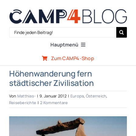
Zum
Inhalt
springen
Search
for:
Hauptmenü
Zum CAMP4-Shop
Reiseberichte
Höhenwanderung fern
städtischer Zivilisation
Expertenwissen
Von
Matthias-
|
9. Januar 2012
|
Europa
,
Österreich
,
Outdoor-Szene
Reiseberichte
|
2 Kommentare
Zeige
CAMP4-Team
grösseres