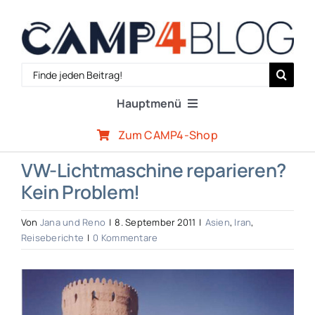
Zum
Inhalt
springen
Search
for:
Hauptmenü
Zum CAMP4-Shop
Reiseberichte
VW-Lichtmaschine reparieren?
Kein Problem!
Expertenwissen
Von
Jana und Reno
|
8. September 2011
|
Asien
,
Iran
,
Outdoor-Szene
Reiseberichte
|
0 Kommentare
Zeige
CAMP4-Team
grösseres