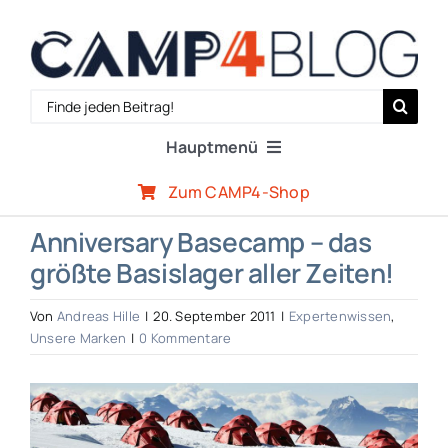
Zum
Inhalt
springen
Search
for:
Hauptmenü
Zum CAMP4-Shop
Reiseberichte
Anniversary Basecamp – das
größte Basislager aller Zeiten!
Expertenwissen
Von
Andreas Hille
|
20. September 2011
|
Expertenwissen
,
Outdoor-Szene
Unsere Marken
|
0 Kommentare
Zeige
CAMP4-Team
grösseres