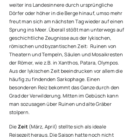
weiter ins Landesinnere durch ursprüngliche
Dörfer oder höher in die Berge hinauf, umso mehr
freut man sich am nächsten Tag wieder auf einen
Sprung ins Meer. Überall stößt man unterwegs auf
geschichtliche Zeugnisse aus der lykischen,
römischen und byzantischen Zeit: Ruinen von
Theatern und Tempeln, Säulen und Mosaikresten
der Römer, wie z.B. in Xanthos, Patara, Olympos.
Aus der lykischen Zeit beeindrucken vor allem die
häufig zu findenden Sarkophage. Einen
besonderen Reiz bekommt das Ganze durch den
Grad der Verwilderung. Mitten im Gebüsch kann
man sozusagen über Ruinen und alte Gräber
stolpern.
Die
Zeit
(März, April) stellte sich als ideale
Reisezeit heraus. Die Saison hatte noch nicht