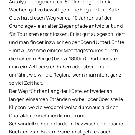
Antalya – insgesamt ca. 500km lang- ist in 4
Wochen gut zu bewältigen. Die Engländerin Kate
Clow hat diesen Weg vor ca. 10 Jahren auf der
Grundlage vieler alter Ziegenpfade entwickelt und
für Touristen erschlossen. Er ist gut ausgeschildert
und man findet inzwischen genügend Unterkünfte
– mit Ausnahme einiger Mehrtagestouren durch
die höheren Berge (bis ca. 1800m). Dort müsste
man ein Zelt bei sich haben oder aber – man
umfährt wie wir die Region, wenn man nicht ganz
so viel Zeit hat.
Der Weg führt entlang der Küste, entweder an
langen einsamen Stränden vorbei oder über steile
Klippen, wo die Wege teilweise durchaus alpinen
Charakter annehmen können und
Schwindelfreiheit erfordern. Dazwischen einsame
Buchten zum Baden. Manchmal geht es auch