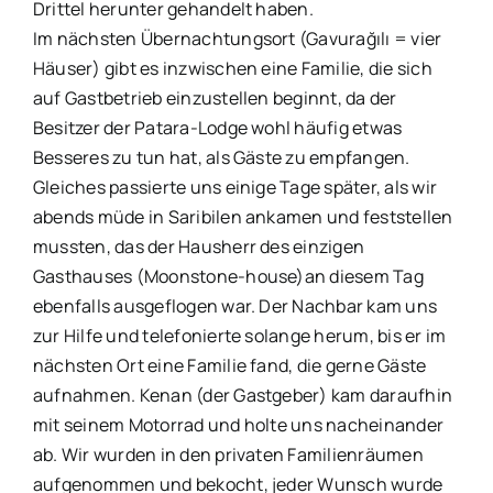
Drittel herunter gehandelt haben.
Im nächsten Übernachtungsort (Gavurağılı = vier
Häuser) gibt es inzwischen eine Familie, die sich
auf Gastbetrieb einzustellen beginnt, da der
Besitzer der Patara-Lodge wohl häufig etwas
Besseres zu tun hat, als Gäste zu empfangen.
Gleiches passierte uns einige Tage später, als wir
abends müde in Saribilen ankamen und feststellen
mussten, das der Hausherr des einzigen
Gasthauses (Moonstone-house)an diesem Tag
ebenfalls ausgeflogen war. Der Nachbar kam uns
zur Hilfe und telefonierte solange herum, bis er im
nächsten Ort eine Familie fand, die gerne Gäste
aufnahmen. Kenan (der Gastgeber) kam daraufhin
mit seinem Motorrad und holte uns nacheinander
ab. Wir wurden in den privaten Familienräumen
aufgenommen und bekocht, jeder Wunsch wurde