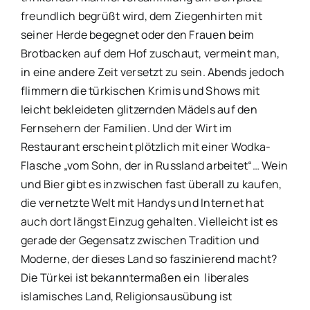
freundlich begrüßt wird, dem Ziegenhirten mit
seiner Herde begegnet oder den Frauen beim
Brotbacken auf dem Hof zuschaut, vermeint man,
in eine andere Zeit versetzt zu sein. Abends jedoch
flimmern die türkischen Krimis und Shows mit
leicht bekleideten glitzernden Mädels auf den
Fernsehern der Familien. Und der Wirt im
Restaurant erscheint plötzlich mit einer Wodka-
Flasche „vom Sohn, der in Russland arbeitet“… Wein
und Bier gibt es inzwischen fast überall zu kaufen,
die vernetzte Welt mit Handys und Internet hat
auch dort längst Einzug gehalten. Vielleicht ist es
gerade der Gegensatz zwischen Tradition und
Moderne, der dieses Land so faszinierend macht?
Die Türkei ist bekanntermaßen ein liberales
islamisches Land, Religionsausübung ist