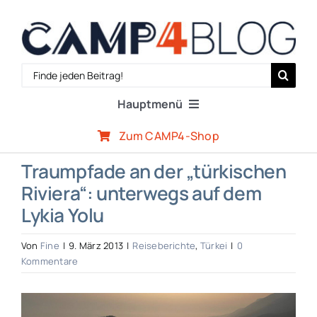
Zum
Inhalt
springen
Search
for:
Hauptmenü
Zum CAMP4-Shop
Reiseberichte
Traumpfade an der „türkischen
Riviera“: unterwegs auf dem
Expertenwissen
Lykia Yolu
Outdoor-Szene
Von
Fine
|
9. März 2013
|
Reiseberichte
,
Türkei
|
0
Kommentare
CAMP4-Team
Zeige