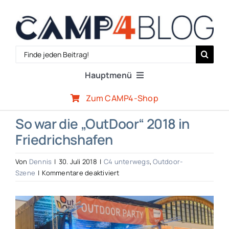
Zum
Inhalt
springen
Search
for:
Hauptmenü
Zum CAMP4-Shop
Reiseberichte
So war die „OutDoor“ 2018 in
Friedrichshafen
Expertenwissen
Von
Dennis
|
30. Juli 2018
|
C4 unterwegs
,
Outdoor-
Outdoor-Szene
für
Szene
|
Kommentare deaktiviert
So
war
Zeige
CAMP4-Team
die
grösseres
„OutDoor“
2018