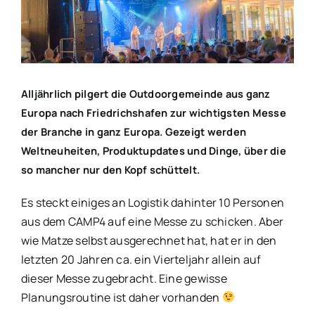
Bild
in
Friedrichshafen
Alljährlich pilgert die Outdoorgemeinde aus ganz
Europa nach Friedrichshafen zur wichtigsten Messe
der Branche in ganz Europa. Gezeigt werden
Weltneuheiten, Produktupdates und Dinge, über die
so mancher nur den Kopf schüttelt.
Es steckt einiges an Logistik dahinter 10 Personen
aus dem CAMP4 auf eine Messe zu schicken. Aber
wie Matze selbst ausgerechnet hat, hat er in den
letzten 20 Jahren ca. ein Vierteljahr allein auf
dieser Messe zugebracht. Eine gewisse
Planungsroutine ist daher vorhanden