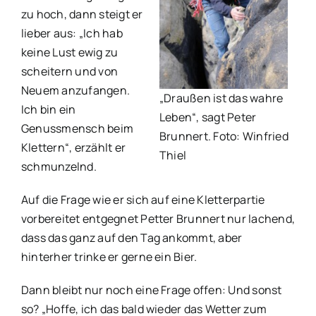
zu hoch, dann steigt er
lieber aus: „Ich hab
keine Lust ewig zu
scheitern und von
Neuem anzufangen.
„Draußen ist das wahre
Ich bin ein
Leben“, sagt Peter
Genussmensch beim
Brunnert. Foto: Winfried
Klettern“, erzählt er
Thiel
schmunzelnd.
Auf die Frage wie er sich auf eine Kletterpartie
vorbereitet entgegnet Petter Brunnert nur lachend,
dass das ganz auf den Tag ankommt, aber
hinterher trinke er gerne ein Bier.
Dann bleibt nur noch eine Frage offen: Und sonst
so? „Hoffe, ich das bald wieder das Wetter zum