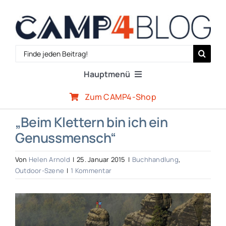
Zum
Inhalt
springen
Search
for:
Hauptmenü
Zum CAMP4-Shop
Reiseberichte
„Beim Klettern bin ich ein
Genussmensch“
Expertenwissen
Von
Helen Arnold
|
25. Januar 2015
|
Buchhandlung
,
Outdoor-Szene
Outdoor-Szene
|
1 Kommentar
Zeige
CAMP4-Team
grösseres