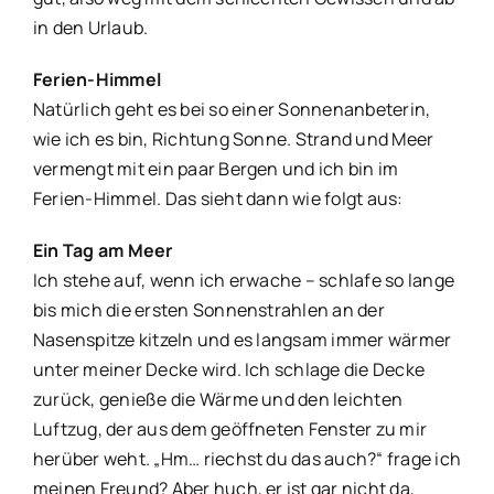
in den Urlaub.
Ferien-Himmel
Natürlich geht es bei so einer Sonnenanbeterin,
wie ich es bin, Richtung Sonne. Strand und Meer
vermengt mit ein paar Bergen und ich bin im
Ferien-Himmel. Das sieht dann wie folgt aus:
Ein Tag am Meer
Ich stehe auf, wenn ich erwache – schlafe so lange
bis mich die ersten Sonnenstrahlen an der
Nasenspitze kitzeln und es langsam immer wärmer
unter meiner Decke wird. Ich schlage die Decke
zurück, genieße die Wärme und den leichten
Luftzug, der aus dem geöffneten Fenster zu mir
herüber weht. „Hm… riechst du das auch?“ frage ich
meinen Freund? Aber huch, er ist gar nicht da,