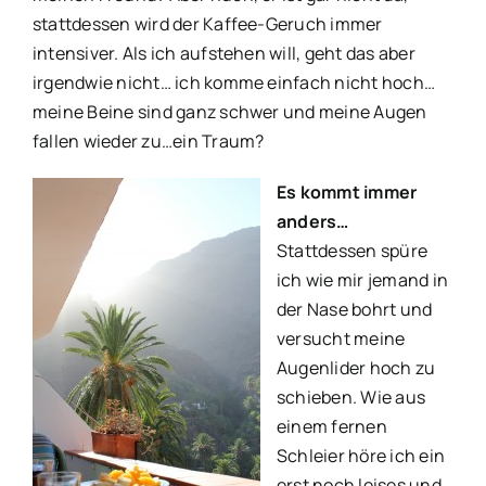
stattdessen wird der Kaffee-Geruch immer
intensiver. Als ich aufstehen will, geht das aber
irgendwie nicht… ich komme einfach nicht hoch…
meine Beine sind ganz schwer und meine Augen
fallen wieder zu…ein Traum?
Es kommt immer
anders…
Stattdessen spüre
ich wie mir jemand in
der Nase bohrt und
versucht meine
Augenlider hoch zu
schieben. Wie aus
einem fernen
Schleier höre ich ein
erst noch leises und