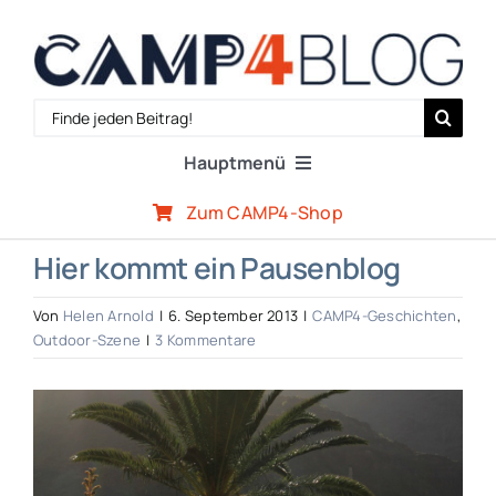
Zum
Inhalt
springen
Search
for:
Hauptmenü
Zum CAMP4-Shop
Reiseberichte
Hier kommt ein Pausenblog
Expertenwissen
Von
Helen Arnold
|
6. September 2013
|
CAMP4-Geschichten
,
Outdoor-Szene
|
3 Kommentare
Outdoor-Szene
Zeige
grösseres
CAMP4-Team
Bild