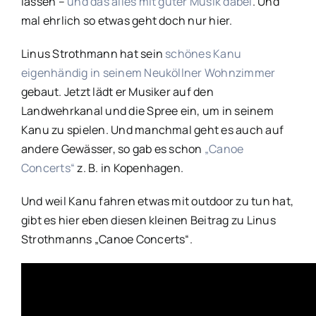
lassen –
und das alles mit guter Musik dabei
. Und
mal ehrlich so etwas geht doch nur hier.
Linus Strothmann hat sein
schönes Kanu
eigenhändig in seinem Neuköllner Wohnzimmer
gebaut. Jetzt lädt er Musiker auf den
Landwehrkanal und die Spree ein, um in seinem
Kanu zu spielen. Und manchmal geht es auch auf
andere Gewässer, so gab es schon
„Canoe
Concerts“
z. B. in Kopenhagen.
Und weil Kanu fahren etwas mit outdoor zu tun hat,
gibt es hier eben diesen kleinen Beitrag zu Linus
Strothmanns „Canoe Concerts“.