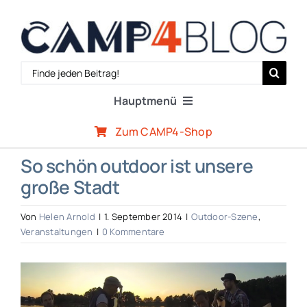
Zum
Inhalt
springen
Search
for:
Hauptmenü
Zum CAMP4-Shop
Reiseberichte
So schön outdoor ist unsere
große Stadt
Expertenwissen
Von
Helen Arnold
|
1. September 2014
|
Outdoor-Szene
,
Outdoor-Szene
Veranstaltungen
|
0 Kommentare
Zeige
CAMP4-Team
grösseres