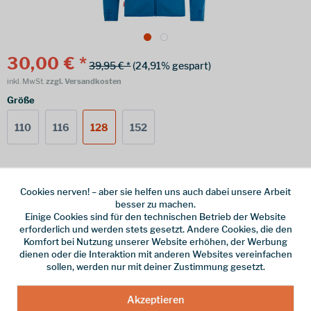
30,00 € *
39,95 € *
(24,91% gespart)
inkl. MwSt.
zzgl. Versandkosten
Größe
110
116
128
152
Online bestellen
Ladenabholung
Cookies nerven! – aber sie helfen uns auch dabei unsere Arbeit
besser zu machen.
vorrätig | Lieferzeit 1-3 Werktage
Einige Cookies sind für den technischen Betrieb der Website
erforderlich und werden stets gesetzt. Andere Cookies, die den
In den
Warenkorb
Komfort bei Nutzung unserer Website erhöhen, der Werbung
dienen oder die Interaktion mit anderen Websites vereinfachen
sollen, werden nur mit deiner Zustimmung gesetzt.
Merken
Akzeptieren
Hersteller-Nr.:
260-106-116