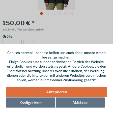
150,00 € *
inkl. MwSt.
/ Versandkostenfrei!
Größe
M
L
XL
Cookies nerven! – aber sie helfen uns auch dabei unsere Arbeit
besser zu machen.
Einige Cookies sind für den technischen Betrieb der Website
erforderlich und werden stets gesetzt. Andere Cookies, die den
Online bestellen
Ladenabholung
Komfort bei Nutzung unserer Website erhöhen, der Werbung
dienen oder die Interaktion mit anderen Websites vereinfachen
vorrätig | Lieferzeit 1-3 Werktage
sollen, werden nur mit deiner Zustimmung gesetzt.
In den
Warenkorb
Akzeptieren
Merken
Ablehnen
Konfigurieren
Hersteller-Nr.:
M16756-001-L