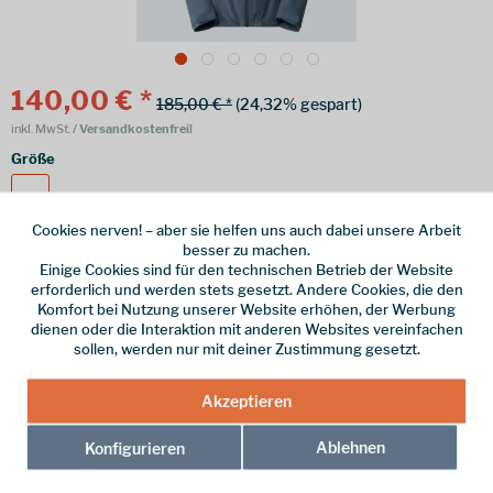
140,00 € *
185,00 € *
(24,32% gespart)
inkl. MwSt.
/ Versandkostenfrei!
Größe
M
Cookies nerven! – aber sie helfen uns auch dabei unsere Arbeit
besser zu machen.
Einige Cookies sind für den technischen Betrieb der Website
erforderlich und werden stets gesetzt. Andere Cookies, die den
Online bestellen
Ladenabholung
Komfort bei Nutzung unserer Website erhöhen, der Werbung
dienen oder die Interaktion mit anderen Websites vereinfachen
vorrätig | Lieferzeit 1-3 Werktage
sollen, werden nur mit deiner Zustimmung gesetzt.
In den
Warenkorb
Akzeptieren
Merken
Ablehnen
Konfigurieren
Hersteller-Nr.:
NF0A8DZ60U31002