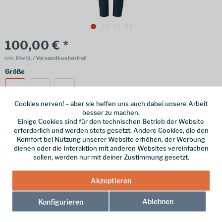
100,00 € *
inkl. MwSt.
/ Versandkostenfrei!
Größe
36
40
42
Cookies nerven! – aber sie helfen uns auch dabei unsere Arbeit
besser zu machen.
Einige Cookies sind für den technischen Betrieb der Website
erforderlich und werden stets gesetzt. Andere Cookies, die den
Online bestellen
Ladenabholung
Komfort bei Nutzung unserer Website erhöhen, der Werbung
dienen oder die Interaktion mit anderen Websites vereinfachen
vorrätig | Lieferzeit 1-3 Werktage
sollen, werden nur mit deiner Zustimmung gesetzt.
In den
Warenkorb
Akzeptieren
Merken
Ablehnen
Konfigurieren
Hersteller-Nr.:
47121-179-0360