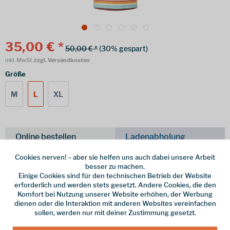
35,00 € *
50,00 € *
(30% gespart)
inkl. MwSt.
zzgl. Versandkosten
Größe
M
L
XL
Online bestellen
Ladenabholung
vorrätig | Lieferzeit 1-3 Werktage
Cookies nerven! – aber sie helfen uns auch dabei unsere Arbeit
besser zu machen.
In den
Warenkorb
Einige Cookies sind für den technischen Betrieb der Website
erforderlich und werden stets gesetzt. Andere Cookies, die den
Komfort bei Nutzung unserer Website erhöhen, der Werbung
dienen oder die Interaktion mit anderen Websites vereinfachen
Merken
sollen, werden nur mit deiner Zustimmung gesetzt.
Hersteller-Nr.:
SW20030-969-L