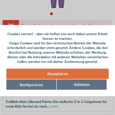
Dieser Artikel steht derzeit nicht zur Verfügung!
Cookies nerven! – aber sie helfen uns auch dabei unsere Arbeit
44,95 € *
besser zu machen.
Einige Cookies sind für den technischen Betrieb der Website
inkl. MwSt.
zzgl. Versandkosten
erforderlich und werden stets gesetzt. Andere Cookies, die den
Größe
Komfort bei Nutzung unserer Website erhöhen, der Werbung
dienen oder die Interaktion mit anderen Websites vereinfachen
sollen, werden nur mit deiner Zustimmung gesetzt.
Merken
Akzeptieren
Hersteller-Nr.:
877-158-110
Ablehnen
Konfigurieren
Beschreibung
Trollkids Kids Lillesand Pants: Die stylische 2-in-1-Cargohose für
coole Kids Suchst du nach...
mehr