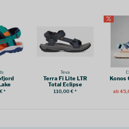
ds
Teva
C
ofjord
Terra Fi Lite LTR
Konos 
Lake
Total Eclipse
t Orange
€ *
110,00 € *
ab 45,