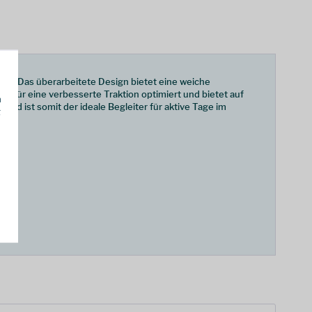
ort. Das überarbeitete Design bietet eine weiche
 für eine verbesserte Traktion optimiert und bietet auf
h
nd ist somit der ideale Begleiter für aktive Tage im
g