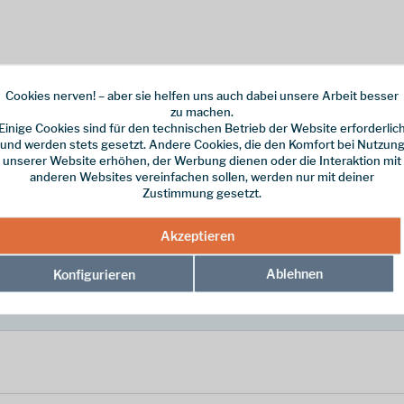
Cookies nerven! – aber sie helfen uns auch dabei unsere Arbeit besser
rk Grey kombiniert bewährte Strapazierfähigkeit mit modernem Tragekomf
zu machen.
hl sorgt und Druckstellen aktiv vorbeugt. Die robuste Außensohle wurde
Einige Cookies sind für den technischen Betrieb der Website erforderlic
aktischen Riemenkonstruktion lässt sich der Schuh individuell anpassen u
und werden stets gesetzt. Andere Cookies, die den Komfort bei Nutzun
unserer Website erhöhen, der Werbung dienen oder die Interaktion mit
anderen Websites vereinfachen sollen, werden nur mit deiner
Zustimmung gesetzt.
Dark Grey"
Akzeptieren
Ablehnen
Konfigurieren