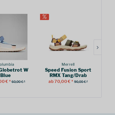
olumbia
Merrell
Globetrot W
Speed Fusion Sport
Har
Blue
RMX Tang/Drab
00 € *
ab 70,00 € *
a
60,00 € *
90,00 € *