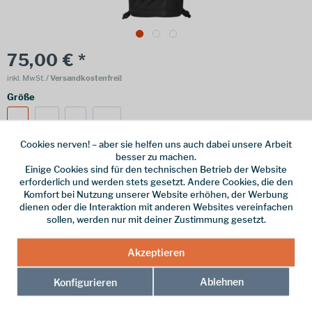
75,00 € *
inkl. MwSt.
/ Versandkostenfrei!
Größe
S
M
L
XL
Cookies nerven! – aber sie helfen uns auch dabei unsere Arbeit
besser zu machen.
Einige Cookies sind für den technischen Betrieb der Website
erforderlich und werden stets gesetzt. Andere Cookies, die den
Online bestellen
Ladenabholung
Komfort bei Nutzung unserer Website erhöhen, der Werbung
dienen oder die Interaktion mit anderen Websites vereinfachen
vorrätig | Lieferzeit 1-3 Werktage
sollen, werden nur mit deiner Zustimmung gesetzt.
In den
Warenkorb
Akzeptieren
Merken
Ablehnen
Konfigurieren
Hersteller-Nr.:
MCTSMBLAB20