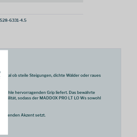
528-6331-4.5
h
t. Egal ob steile Steigungen, dichte Wälder oder raues
g
G
-Sohle hervorragenden Grip liefert. Das bewährte
Flexibilität, sodass der MADDOX PRO LT LO Ws sowohl
spannenden Akzent setzt.