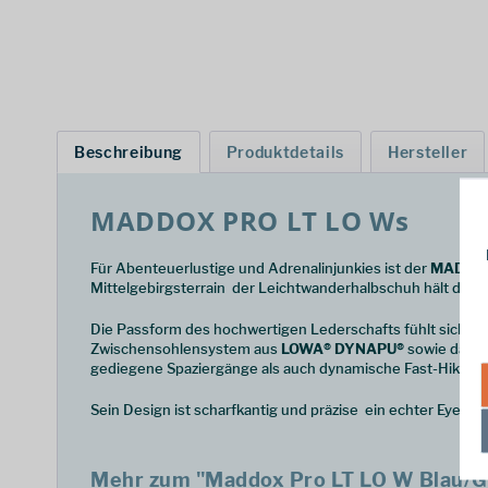
Beschreibung
Produktdetails
Hersteller
MADDOX PRO LT LO Ws
Für Abenteuerlustige und Adrenalinjunkies ist der
MADDOX
Mittelgebirgsterrain  der Leichtwanderhalbschuh hält dyna
Die Passform des hochwertigen Lederschafts fühlt sich wie 
Zwischensohlensystem aus
LOWA® DYNAPU®
sowie das a
gediegene Spaziergänge als auch dynamische Fast-Hiking-
Sein Design ist scharfkantig und präzise  ein echter Eye
Mehr zum "Maddox Pro LT LO W Blau/G