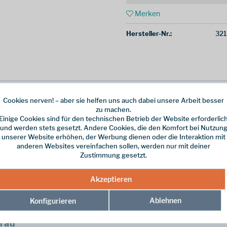
Merken
Hersteller-Nr.:
321
Cookies nerven! – aber sie helfen uns auch dabei unsere Arbeit besser
zu machen.
Einige Cookies sind für den technischen Betrieb der Website erforderlic
 PRO LT LO Ws
das Ticket zu unvergleichlicher Performance und Agilitä
und werden stets gesetzt. Andere Cookies, die den Komfort bei Nutzun
misch Schritt.
unserer Website erhöhen, der Werbung dienen oder die Interaktion mit
anderen Websites vereinfachen sollen, werden nur mit deiner
eine zweite Haut an, während die scharf profilierte
LOWA® FAST HIKIN
Zustimmung gesetzt.
tmungsaktive Leder-Textil-Futter gewährleisten ein sportliches Maß an 
Passagen problemlos meistert.
Akzeptieren
catcher, der im Segment der dynamischen Light-Hiking-Halbschuhe einen 
Ablehnen
Konfigurieren
rau"