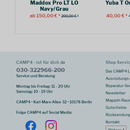
Maddox Pro LT LO
Yuba T O
Navy/Grau
ab 150,00 € *
40,00 € *
200,00 € *
CAMP4 - ist für dich da
Shop Servi
030-322966-200
Das CAMP4 L
Service und Beratung
Ausrüstungs-
Reparatur-Se
Montag bis Freitag: 11 - 20 Uhr
Samstag: 10 - 19 Uhr
Newsletter
Magazin Raus
CAMP4 • Karl-Marx-Allee 32 • 10178 Berlin
Gutscheine
Folge CAMP4 auf Social Media:
Rücksendun
Kontakt