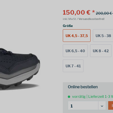
150,00 € *
200,00 € 
inkl. MwSt.
/ Versandkostenfrei!
Größe
UK 4,5 - 37,5
UK 5 - 38
UK 6,5 - 40
UK 8 - 42
UK 7 - 41
Online bestellen
vorrätig | Lieferzeit 1-3