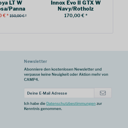
oya LT W
Innox Evo II GTX W
osa/Panna
Navy/Rotholz
 € *
170,00 € *
1
150,00 € *
Newsletter
Abonniere den kostenlosen Newsletter und
verpasse keine Neuigkeit oder Aktion mehr von
CAMP4.
Ich habe die
Datenschutzbestimmungen
zur
Kenntnis genommen.