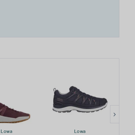
Lowa
Lowa
V