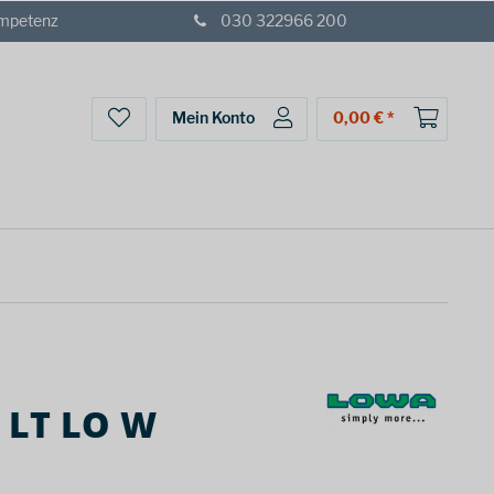
ompetenz
030 322966 200
Mein Konto
0,00 € *
 LT LO W