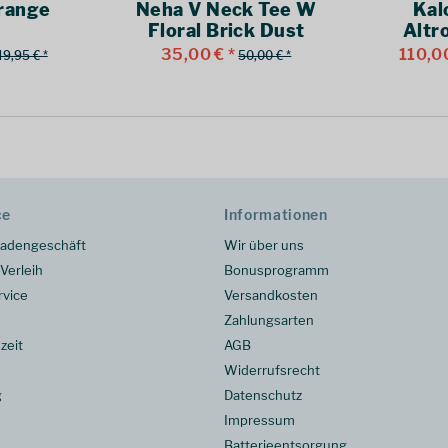
range
Neha V Neck Tee W
Kal
Floral Brick Dust
Altr
35,00 € *
110,00
49,95 € *
50,00 € *
ce
Informationen
adengeschäft
Wir über uns
Verleih
Bonusprogramm
rvice
Versandkosten
Zahlungsarten
zeit
AGB
Widerrufsrecht
g
Datenschutz
Impressum
Batterieentsorgung