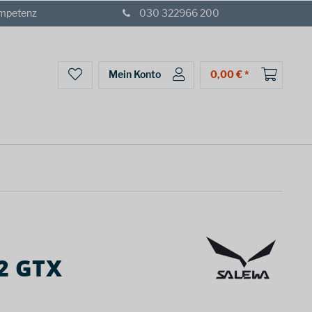
ompetenz
030 322966 200
Mein Konto
0,00 € *
 2 GTX