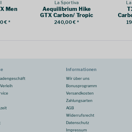
l
La Sportiva
La
TX Men
Aequilibrium Hike
T
GTX Carbon/ Tropic
Carb
Blue
0 € *
240,00 € *
19
ce
Informationen
adengeschäft
Wir über uns
Verleih
Bonusprogramm
rvice
Versandkosten
Zahlungsarten
zeit
AGB
Widerrufsrecht
g
Datenschutz
Impressum