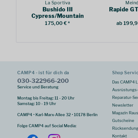
La Sportiva
Meind
Bushido III
Rapide G
Cypress/Mountain
Red
175,00 € *
ab 199,9
CAMP4 - ist für dich da
Shop Servi
030-322966-200
Das CAMP4 L
Service und Beratung
Ausrüstungs-
Reparatur-Se
Montag bis Freitag: 11 - 20 Uhr
Samstag: 10 - 19 Uhr
Newsletter
Magazin Raus
CAMP4 • Karl-Marx-Allee 32 • 10178 Berlin
Gutscheine
Folge CAMP4 auf Social Media:
Rücksendun
Kontakt