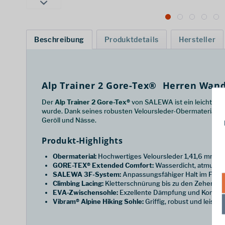
Beschreibung
Produktdetails
Hersteller
Alp Trainer 2 Gore-Tex®  Herren Wan
Der
Alp Trainer 2 Gore-Tex®
von SALEWA ist ein leichter, 
wurde. Dank seines robusten Veloursleder-Obermaterials
Geröll und Nässe.
Produkt-Highlights
Obermaterial:
Hochwertiges Veloursleder 1,41,6 mm mi
GORE-TEX® Extended Comfort:
Wasserdicht, atmungsa
SALEWA 3F-System:
Anpassungsfähiger Halt im Fersen
Climbing Lacing:
Kletterschnürung bis zu den Zehen für
EVA-Zwischensohle:
Exzellente Dämpfung und Komfor
Vibram® Alpine Hiking Sohle:
Griffig, robust und leist