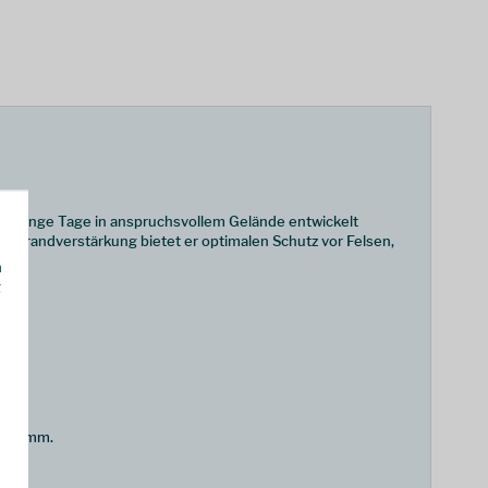
 für lange Tage in anspruchsvollem Gelände entwickelt
mirandverstärkung bietet er optimalen Schutz vor Felsen,
h
g
Schlamm.