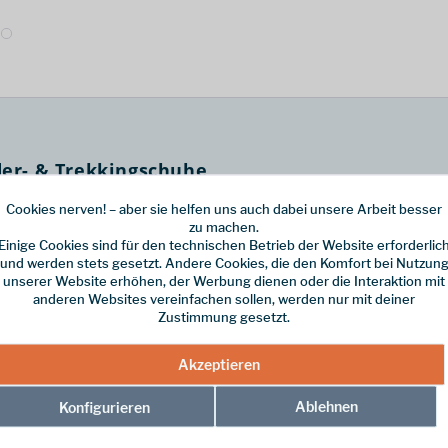
der- & Trekkingschuhe
komfortabler alpiner Wander- und Trekkingschuh für Herren, der speziell
Cookies nerven! – aber sie helfen uns auch dabei unsere Arbeit besser
, wasserdichtem
GORE-TEX® Extended Comfort
-Futter und der 360°-Gum
zu machen.
Einige Cookies sind für den technischen Betrieb der Website erforderlic
und werden stets gesetzt. Andere Cookies, die den Komfort bei Nutzun
unserer Website erhöhen, der Werbung dienen oder die Interaktion mit
anderen Websites vereinfachen sollen, werden nur mit deiner
t 360°-Gummirand für maximale Abriebfestigkeit.
Zustimmung gesetzt.
ktiv und ideal für wechselhaftes Bergwetter.
- und Knöchelbereich, Schutz und Stabilität.
Akzeptieren
 präzise Passform und optimale Kontrolle am Fels.
t bei langen Wanderungen.
ungsstark auf verschiedenstem alpinem Untergrund, auch bei Nässe und 
Ablehnen
Konfigurieren