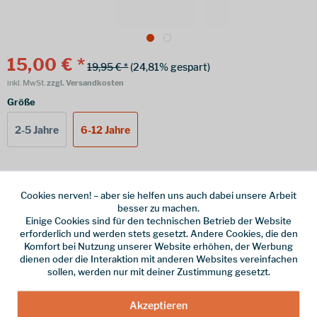
15,00 € *
19,95 € *
(24,81% gespart)
inkl. MwSt.
zzgl. Versandkosten
Größe
2-5 Jahre
6-12 Jahre
Online bestellen
Ladenabholung
Cookies nerven! – aber sie helfen uns auch dabei unsere Arbeit
besser zu machen.
vorrätig | Lieferzeit 1-3 Werktage
Einige Cookies sind für den technischen Betrieb der Website
erforderlich und werden stets gesetzt. Andere Cookies, die den
In den
Warenkorb
Komfort bei Nutzung unserer Website erhöhen, der Werbung
dienen oder die Interaktion mit anderen Websites vereinfachen
sollen, werden nur mit deiner Zustimmung gesetzt.
Merken
Akzeptieren
Hersteller-Nr.:
942-130-054