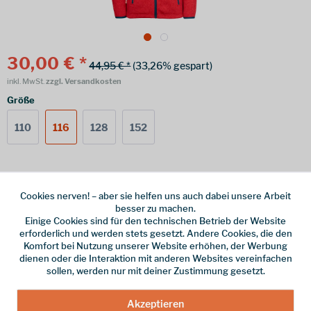
30,00 € *
44,95 € *
(33,26% gespart)
inkl. MwSt.
zzgl. Versandkosten
Größe
110
116
128
152
Online bestellen
Ladenabholung
Cookies nerven! – aber sie helfen uns auch dabei unsere Arbeit
besser zu machen.
vorrätig | Lieferzeit 1-3 Werktage
Einige Cookies sind für den technischen Betrieb der Website
erforderlich und werden stets gesetzt. Andere Cookies, die den
In den
Warenkorb
Komfort bei Nutzung unserer Website erhöhen, der Werbung
dienen oder die Interaktion mit anderen Websites vereinfachen
sollen, werden nur mit deiner Zustimmung gesetzt.
Merken
Akzeptieren
Hersteller-Nr.:
222-414-116